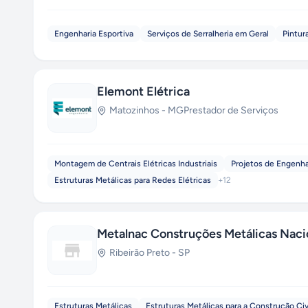
Engenharia Esportiva
Serviços de Serralheria em Geral
Pintura
Elemont Elétrica
Matozinhos
-
MG
Prestador de Serviços
Montagem de Centrais Elétricas Industriais
Projetos de Engenhar
Estruturas Metálicas para Redes Elétricas
+
12
Metalnac Construções Metálicas Naci
Ribeirão Preto
-
SP
Estruturas Metálicas
Estruturas Metálicas para a Construção Civ