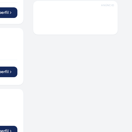
Curitiba
(
2
)
ANÚNCIO
Ribeirão Preto
(
1
)
erfil
São João da Boa Vista
(
1
)
Rio de Janeiro
(
1
)
Linhares
(
1
)
Cuiabá
(
1
)
Piracicaba
(
1
)
Sabará
(
1
)
erfil
Trindade do Sul
(
1
)
Araucária
(
1
)
Londrina
(
1
)
Itaquaquecetuba
(
1
)
São Bento do Sul
(
1
)
erfil