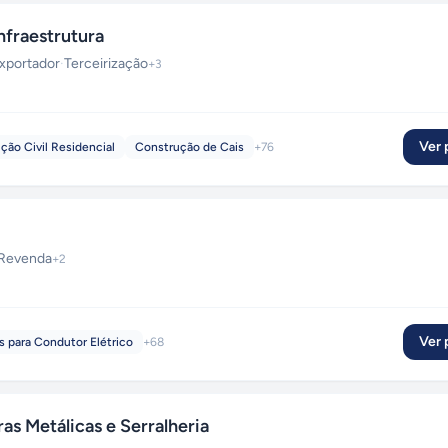
fraestrutura
xportador
·
Terceirização
+
3
Ver p
ção Civil Residencial
Construção de Cais
+
76
Revenda
+
2
Ver p
s para Condutor Elétrico
+
68
s Metálicas e Serralheria