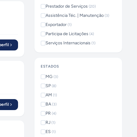
Prestador de Serviços
(
20
)
Assistência Téc. | Manutenção
(
3
)
Exportador
(
1
)
Participa de Licitações
(
4
)
Serviços Internacionais
(
1
)
erfil
ESTADOS
MG
(
3
)
SP
(
8
)
AM
(
1
)
BA
erfil
(
3
)
PR
(
4
)
RJ
(
1
)
ES
(
1
)