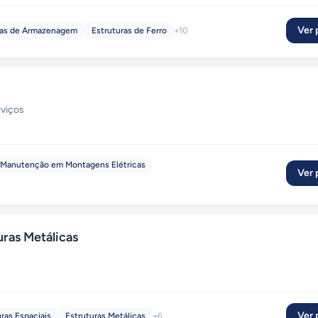
Ver p
as de Armazenagem
Estruturas de Ferro
+
10
rviços
Manutenção em Montagens Elétricas
Ver p
uras Metálicas
Ver p
ras Espaciais
Estruturas Metálicas
+
6