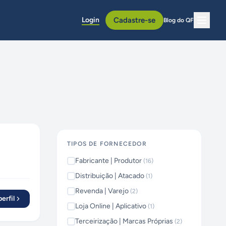
Login
Cadastre-se
Blog do QF
TIPOS DE FORNECEDOR
Fabricante | Produtor
(
16
)
Distribuição | Atacado
(
1
)
Revenda | Varejo
(
2
)
erfil
Loja Online | Aplicativo
(
1
)
Terceirização | Marcas Próprias
(
2
)