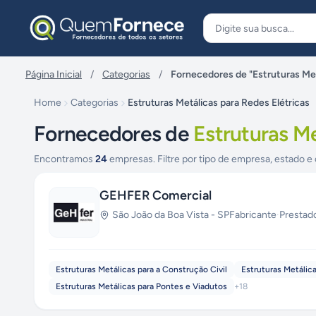
Pular para o conteúdo
Página Inicial
/
Categorias
/
Fornecedores de "Estruturas Met
Home
Categorias
Estruturas Metálicas para Redes Elétricas
Fornecedores de
Estruturas Me
Encontramos
24
empresas. Filtre por tipo de empresa, estado e 
GEHFER Comercial
São João da Boa Vista
-
SP
Fabricante
·
Prestad
Estruturas Metálicas para a Construção Civil
Estruturas Metálic
Estruturas Metálicas para Pontes e Viadutos
+
18