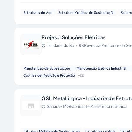
Estruturas de Aço
Estrutura Metálica de Sustentação
Sistem
Projesul Soluções Elétricas
Trindade do Sul
-
RS
Revenda
·
Prestador de Se
Manutenção de Subestações
Manutenção Elétrica Industrial
Cabines de Medição e Proteção
+
22
GSL Metalúrgica - Indústria de Estrut
Sabará
-
MG
Fabricante
·
Assistência Técnica
Estrutura Metálica de Sustentação
Estruturas de Aço
Estrutu