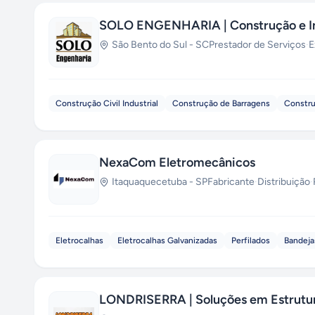
SOLO ENGENHARIA | Construção e In
São Bento do Sul
-
SC
Prestador de Serviços
·
E
Construção Civil Industrial
Construção de Barragens
Constru
NexaCom Eletromecânicos
Itaquaquecetuba
-
SP
Fabricante
·
Distribuição
·
Eletrocalhas
Eletrocalhas Galvanizadas
Perfilados
Bandeja
LONDRISERRA | Soluções em Estrutura