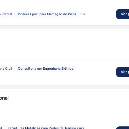
Ver p
 Predial
Pintura Epoxi para Marcação de Pisos
+
54
ia Civil
Consultoria em Engenharia Elétrica
Ver p
onal
il
Estruturas Metálicas para Redes de Transmissão