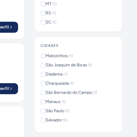
MT
(
1
)
RS
(
1
)
SC
(
1
)
erfil
CIDADES
Matozinhos
(
1
)
São Joaquim de Bicas
(
1
)
Diadema
(
1
)
Charqueada
(
1
)
erfil
São Bernardo do Campo
(
1
)
Manaus
(
1
)
São Paulo
(
1
)
Salvador
(
2
)
Teixeira de Freitas
(
1
)