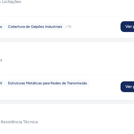
s
·
Licitações
Ver p
as
Cobertura de Galpões Industriais
+
78
os
il
Estruturas Metálicas para Redes de Transmissão
Ver p
·
Assistência Técnica