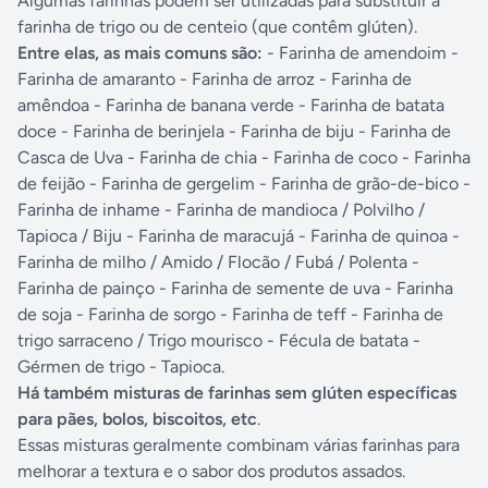
Algumas farinhas podem ser utilizadas para substituir a
farinha de trigo ou de centeio (que contêm glúten).
Entre elas, as mais comuns são:
- Farinha de amendoim -
Farinha de amaranto - Farinha de arroz - Farinha de
amêndoa - Farinha de banana verde - Farinha de batata
doce - Farinha de berinjela - Farinha de biju - Farinha de
Casca de Uva - Farinha de chia - Farinha de coco - Farinha
de feijão - Farinha de gergelim - Farinha de grão-de-bico -
Farinha de inhame - Farinha de mandioca / Polvilho /
Tapioca / Biju - Farinha de maracujá - Farinha de quinoa -
Farinha de milho / Amido / Flocão / Fubá / Polenta -
Farinha de painço - Farinha de semente de uva - Farinha
de soja - Farinha de sorgo - Farinha de teff - Farinha de
trigo sarraceno / Trigo mourisco - Fécula de batata -
Gérmen de trigo - Tapioca.
Há também misturas de farinhas sem glúten específicas
para pães, bolos, biscoitos, etc
.
Essas misturas geralmente combinam várias farinhas para
melhorar a textura e o sabor dos produtos assados.