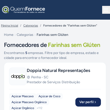
Pular para o conteúdo
Página Inicial
/
Categorias
/
Fornecedores de "Farinhas sem Glúten"
Home
Categorias
Farinhas sem Glúten
Fornecedores de
Farinhas sem Glúten
Encontramos
5
empresas. Filtre por tipo de empresa, estado e
cidade para encontrar o fornecedor ideal.
Doppia Natural Representações
Penha
-
SC
Prestador de Serviços
·
Distribuição
Açúcar Mascavo
Açúcar de Coco
Ver perfil
Açúcar Mascavo Orgânico
Açúcar Orgânico
+
112