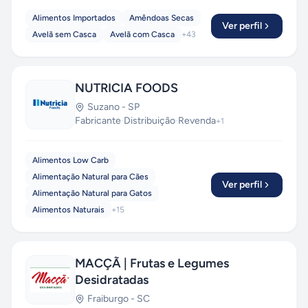
Alimentos Importados
Amêndoas Secas
Ver perfil
Avelã sem Casca
Avelã com Casca
+
43
NUTRICIA FOODS
Suzano
-
SP
Fabricante
·
Distribuição
·
Revenda
+
1
Alimentos Low Carb
Alimentação Natural para Cães
Ver perfil
Alimentação Natural para Gatos
Alimentos Naturais
+
15
MACÇÃ | Frutas e Legumes
Desidratadas
Fraiburgo
-
SC