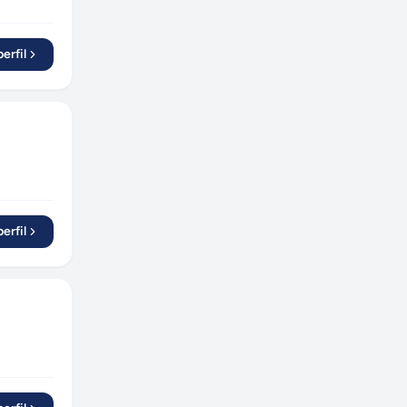
Carmo de Minas
(
1
)
Antônio Prado
(
1
)
erfil
Pareci Novo
(
1
)
Picada Café
(
1
)
João Pessoa
(
2
)
Morro da Fumaça
(
1
)
Maceió
(
1
)
Ubatuba
(
1
)
São João da Boa Vista
(
1
)
erfil
Garibaldi
(
2
)
Campina Grande do Sul
(
1
)
Jaraguá do Sul
(
1
)
Mirante da Serra
(
1
)
Santa Bárbara d'Oeste
(
1
)
Vitória da Conquista
(
1
)