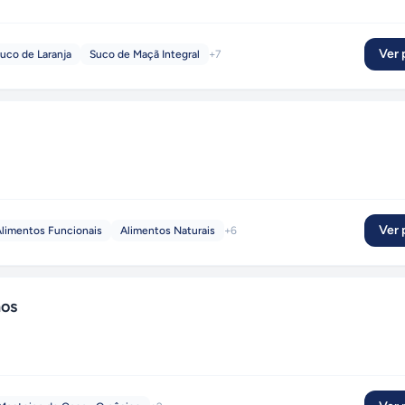
Ver p
uco de Laranja
Suco de Maçã Integral
+
7
Ver p
limentos Funcionais
Alimentos Naturais
+
6
os