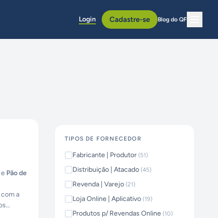
Login
Cadastre-se
Blog do QF
TIPOS DE FORNECEDOR
Fabricante | Produtor
(
51
)
Distribuição | Atacado
(
45
)
e
Pão de
Revenda | Varejo
(
21
)
a com a
Loja Online | Aplicativo
(
19
)
os
Produtos p/ Revendas Online
(
10
)
e