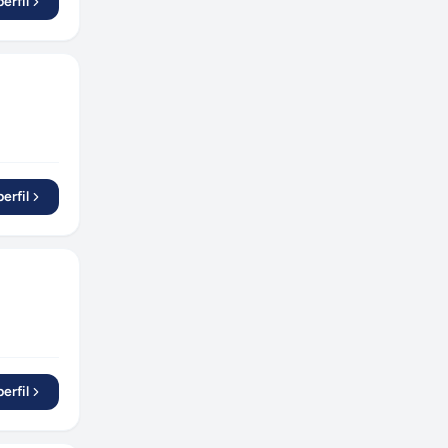
erfil
Juazeiro
(
1
)
Araranguá
(
1
)
Bauru
(
1
)
Araraquara
(
1
)
Itupeva
(
1
)
Araruama
(
1
)
Urubici
(
1
)
erfil
Senador Canedo
(
1
)
Blumenau
(
2
)
Penha
(
1
)
Schroeder
(
1
)
Bom Princípio
(
1
)
Varginha
(
1
)
erfil
Taquara
(
1
)
Carapicuíba
(
1
)