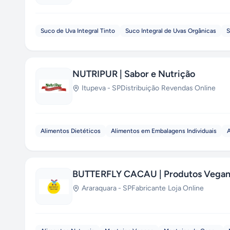
Suco de Uva Integral Tinto
Suco Integral de Uvas Orgânicas
S
NUTRIPUR | Sabor e Nutrição
Itupeva
-
SP
Distribuição
·
Revendas Online
Alimentos Dietéticos
Alimentos em Embalagens Individuais
A
BUTTERFLY CACAU | Produtos Vegan
Araraquara
-
SP
Fabricante
·
Loja Online