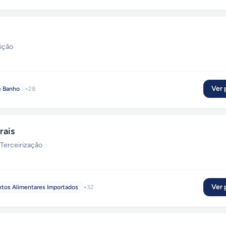
uição
Ver p
e Banho
+
28
rais
Terceirização
Ver p
tos Alimentares Importados
+
32