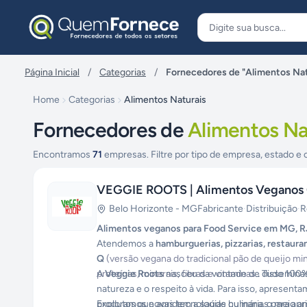
Pular para o conteúdo
Página Inicial
/
Categorias
/
Fornecedores de "Alimentos Nat
Home
Categorias
Alimentos Naturais
Fornecedores de
Alimentos Na
Encontramos
71
empresas. Filtre por tipo de empresa, estado e 
VEGGIE ROOTS | Alimentos Veganos
Belo Horizonte
-
MG
Fabricante
·
Distribuição
·
R
Alimentos veganos para Food Service em MG, RJ
Atendemos a
hamburguerias, pizzarias, restaur
Q
(versão vegana do tradicional pão de queijo mi
proteínas, minerais, fibras e vitaminas.
A
Veggie Roots
nasceu da vontade de disseminar 
.
Tudo 100% 
natureza e o respeito à vida. Para isso, apresen
produtos que agridem a saúde humana, o meio am
Exploramos novas tecnologias culinárias para apr