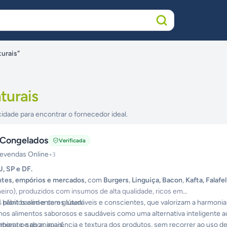
urais"
turais
cidade para encontrar o fornecedor ideal.
 Congelados
Verificada
evendas Online
+
3
, SP e DF.
antes, empórios e mercados,
com
Burgers
,
Linguiça, Bacon
,
Kafta, Falafel
neiro), produzidos com insumos de alta qualidade, ricos em
hábitos alimentares saudáveis e conscientes, que valorizam a harmoni
plant based e sem glúten.
tamos alimentos saborosos e saudáveis como uma alternativa inteligente a
biente e os animais.
imorar o sabor, aparência e textura dos produtos, sem recorrer ao uso d