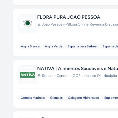
FLORA PURA JOAO PESSOA
João Pessoa
-
PB
Loja Online
·
Revenda
·
Distrib
Argila Branca
Argila Verde
Espuma para Barbear
Espuma d
NATIVA | Alimentos Saudáveis e Natu
Senador Canedo
-
GO
Fabricante
·
Distribuição
·
Cereais Matinais
Granolas
Colágeno Hidrolisado
Suplemen