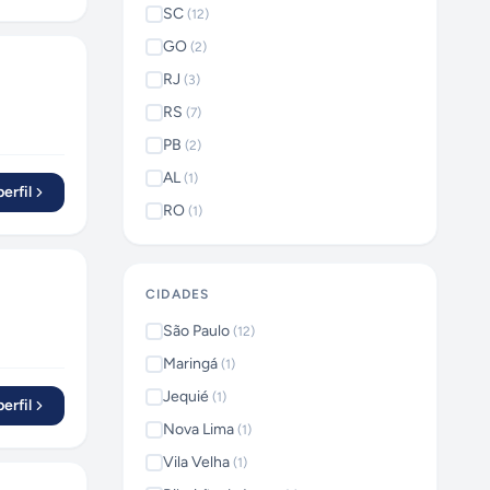
SC
(
12
)
GO
(
2
)
RJ
(
3
)
RS
(
7
)
PB
(
2
)
AL
(
1
)
erfil
RO
(
1
)
CIDADES
São Paulo
(
12
)
Maringá
(
1
)
Jequié
(
1
)
erfil
Nova Lima
(
1
)
Vila Velha
(
1
)