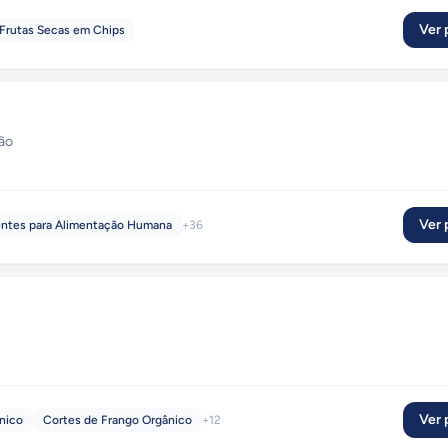
Ver p
Frutas Secas em Chips
ção
Ver p
ntes para Alimentação Humana
+
36
Ver p
ânico
Cortes de Frango Orgânico
+
12