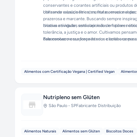
conservantes e corantes artificiais ou produtos
conservar a saúde física, mental e emocional das
Utilizando raízes, sementes, frutas, ervas e espe
prazerosa e marcante. Buscando sempre inspiraçã
criativa e singular, sem abrir mão de fatores nutric
Nossas atividades estão apoiadas em pilares ético
tolerância, a justiça e o amor. Cultivamos pensa
desenvolver nossa força interior e colaborar para
Fale conosco
e surpreenda seus clientes com o s
Alimentos com Certificação Vegana | Certified Vegan
Alimento
Nutripleno sem Glúten
São Paulo
-
SP
Fabricante
·
Distribuição
Alimentos Naturais
Alimentos sem Glúten
Biscoitos Doces