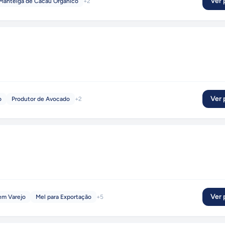
Ver p
Manteiga de Cacau Orgânico
+
2
Ver p
o
Produtor de Avocado
+
2
Ver p
em Varejo
Mel para Exportação
+
5