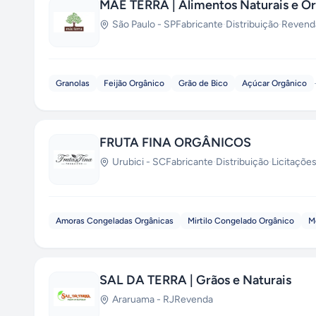
MÃE TERRA | Alimentos Naturais e O
São Paulo
-
SP
Fabricante
·
Distribuição
·
Revend
Granolas
Feijão Orgânico
Grão de Bico
Açúcar Orgânico
FRUTA FINA ORGÂNICOS
Urubici
-
SC
Fabricante
·
Distribuição
·
Licitaçõe
Amoras Congeladas Orgânicas
Mirtilo Congelado Orgânico
M
SAL DA TERRA | Grãos e Naturais
Araruama
-
RJ
Revenda