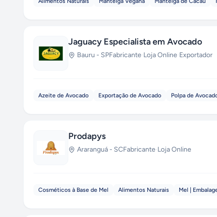
Alimentos Naturais
Manteiga Vegana
Manteiga de Cacau
Jaguacy Especialista em Avocado
Bauru
-
SP
Fabricante
·
Loja Online
·
Exportador
Azeite de Avocado
Exportação de Avocado
Polpa de Avocad
Prodapys
Araranguá
-
SC
Fabricante
·
Loja Online
Cosméticos à Base de Mel
Alimentos Naturais
Mel | Embalag