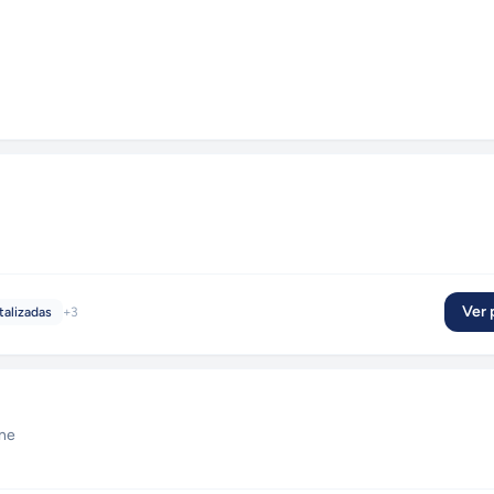
Ver p
talizadas
+
3
ine