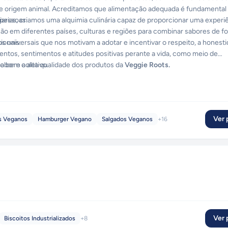
 de origem animal. Acreditamos que alimentação adequada é fundamental
 pessoas.
ciarias, criamos uma alquimia culinária capaz de proporcionar uma experi
o em diferentes países, culturas e regiões para combinar sabores de f
ionais.
s universais que nos motivam a adotar e incentivar o respeito, a honesti
mentos, sentimentos e atitudes positivas perante a vida, como meio de
 o bem coletivo.
abor e a alta qualidade dos produtos da
Veggie Roots.
Ver p
s Veganos
Hamburger Vegano
Salgados Veganos
+
16
Ver p
Biscoitos Industrializados
+
8