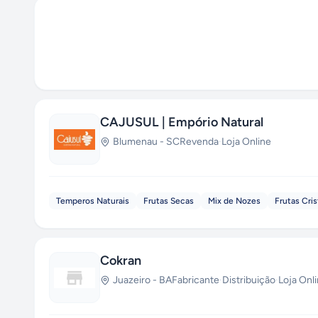
CAJUSUL | Empório Natural
Blumenau
-
SC
Revenda
·
Loja Online
Temperos Naturais
Frutas Secas
Mix de Nozes
Frutas Cris
Cokran
Juazeiro
-
BA
Fabricante
·
Distribuição
·
Loja Onl