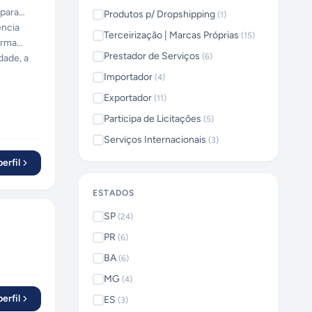
 para
Produtos p/ Dropshipping
(
1
)
ência
Terceirização | Marcas Próprias
(
15
)
orma
Prestador de Serviços
(
6
)
dade, a
Importador
(
4
)
Exportador
(
11
)
Participa de Licitações
(
5
)
Serviços Internacionais
(
3
)
erfil
ESTADOS
SP
(
24
)
PR
(
6
)
BA
(
6
)
MG
(
4
)
erfil
ES
(
3
)