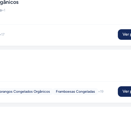
rgânicos
a
+
1
Ver p
+
17
s
Ver p
orangos Congelados Orgânicos
Framboesas Congeladas
+
19