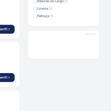
Ribeirão do Largo
(
1
)
Limeira
(
1
)
Palhoça
(
1
)
Ribeirão Preto
(
1
)
erfil
Itajaí
(
2
)
ANÚNCIO
Salvador
(
2
)
Tamarana
(
1
)
São José do Rio Preto
(
1
)
Vitória
(
2
)
Goiânia
(
1
)
Rio de Janeiro
(
2
)
erfil
Curitiba
(
2
)
Florianópolis
(
1
)
Junqueirópolis
(
1
)
São José dos Pinhais
(
1
)