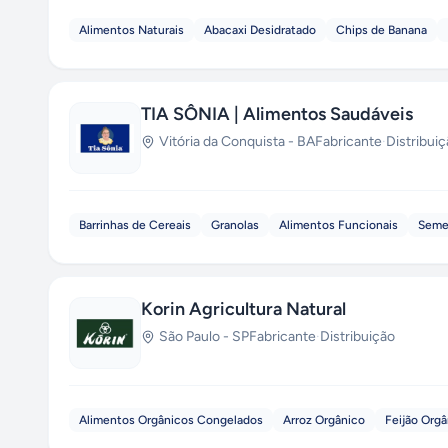
Alimentos Naturais
Abacaxi Desidratado
Chips de Banana
TIA SÔNIA | Alimentos Saudáveis
Vitória da Conquista
-
BA
Fabricante
·
Distribui
Barrinhas de Cereais
Granolas
Alimentos Funcionais
Seme
Korin Agricultura Natural
São Paulo
-
SP
Fabricante
·
Distribuição
Alimentos Orgânicos Congelados
Arroz Orgânico
Feijão Org