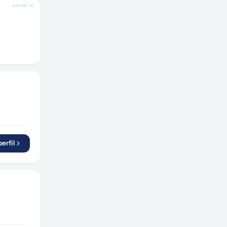
Suzano
(
1
)
ANÚNCIO
Belo Horizonte
(
1
)
erfil