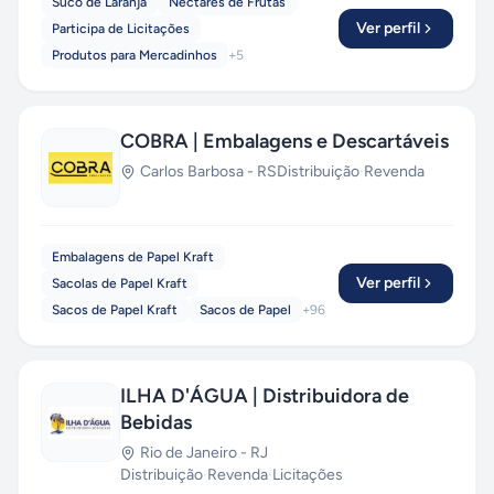
Suco de Laranja
Néctares de Frutas
Ver perfil
Participa de Licitações
Produtos para Mercadinhos
+
5
COBRA | Embalagens e Descartáveis
Carlos Barbosa
-
RS
Distribuição
·
Revenda
Embalagens de Papel Kraft
Ver perfil
Sacolas de Papel Kraft
Sacos de Papel Kraft
Sacos de Papel
+
96
ILHA D'ÁGUA | Distribuidora de
Bebidas
Rio de Janeiro
-
RJ
Distribuição
·
Revenda
·
Licitações