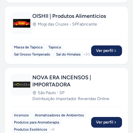
OISHII | Produtos Alimentícios
Mogi das Cruzes
-
SP
Fabricante
Massa de Tapioca
Tapioca
Ver perfil
Sal Grosso Temperado
Sal do Himalaia
+
20
NOVA ERA INCENSOS |
IMPORTADORA
São Paulo
-
SP
Distribuição
·
Importador
·
Revendas Online
Incensos
Aromatizadores de Ambientes
Ver perfil
Produtos para Aromaterapia
Produtos Esotéricos
+
8