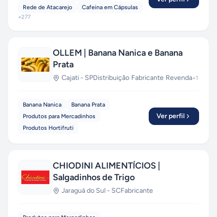
Rede de Atacarejo
Cafeina em Cápsulas
+
277
OLLEM | Banana Nanica e Banana
Prata
Cajati
-
SP
Distribuição
·
Fabricante
·
Revenda
+
1
Banana Nanica
Banana Prata
Ver perfil
Produtos para Mercadinhos
Produtos Hortifruti
CHIODINI ALIMENTÍCIOS |
Salgadinhos de Trigo
Jaraguá do Sul
-
SC
Fabricante