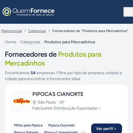
Pular para o conteúdo
Página Inicial
/
Categorias
/
Fornecedores de "Produtos para Mercadinhos"
Home
Categorias
Produtos para Mercadinhos
Fornecedores de
Produtos para
Mercadinhos
Encontramos
54
empresas. Filtre por tipo de empresa, estado e
cidade para encontrar o fornecedor ideal.
PIPOCAS CIANORTE
São Paulo
-
SP
Fabricante
·
Distribuição
·
Exportador
+
1
Milho para Pipoca
Pipoca Gourmet
Ver perfil
Pipoca Salgada
Pipoca Caramelizada
+
3