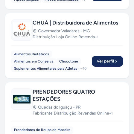
CHUÁ | Distribuidora de Alimentos
Governador Valadares
-
MG
Distribuição
·
Loja Online
·
Revenda
+
1
Alimentos Dietéticos
Ver perfil
Alimentos em Conserva
Chocotone
Suplementos Alimentares para Atletas
+
40
PRENDEDORES QUATRO
ESTAÇÕES
Quedas do Iguaçu
-
PR
Fabricante
·
Distribuição
·
Revendas Online
+
1
Prendedores de Roupa de Madeira