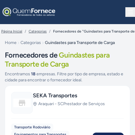
Pular para o conteúdo
Página Inicial
/
Categorias
/
Fornecedores de "Guindastes para Transporte de
Home
Categorias
Guindastes para Transporte de Carga
Fornecedores de
Guindastes para
Transporte de Carga
Encontramos
18
empresas. Filtre por tipo de empresa, estado e
cidade para encontrar o fornecedor ideal.
SEKA Transportes
Araquari
-
SC
Prestador de Serviços
Transporte Rodoviário
Equipamentos para Transportes