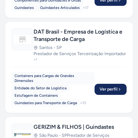
Ver perfil
Componentes para Guindastes e Gruas
Guindastes
Guindastes Articulados
+
17
DAT Brasil - Empresa de Logística e
Transporte de Carga
Santos
-
SP
Prestador de Serviços
·
Terceirização
·
Importador
+
1
Containers para Cargas de Grandes
Dimensões
Entidade do Setor de Logística
Ver perfil
Estufagem de Containers
Guindastes para Transporte de Carga
+
10
GERIZIM & FILHOS | Guindastes
São Paulo
-
SP
Prestador de Serviços