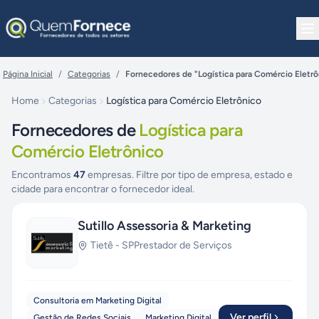
Pular para o conteúdo
Página Inicial
/
Categorias
/
Fornecedores de "Logística para Comércio Eletrô
Home
Categorias
Logística para Comércio Eletrônico
Fornecedores de
Logística para
Comércio Eletrônico
Encontramos
47
empresas. Filtre por tipo de empresa, estado e
cidade para encontrar o fornecedor ideal.
Sutillo Assessoria & Marketing
Tietê
-
SP
Prestador de Serviços
Consultoria em Marketing Digital
Ver perfil
Gestão de Redes Sociais
Marketing Digital