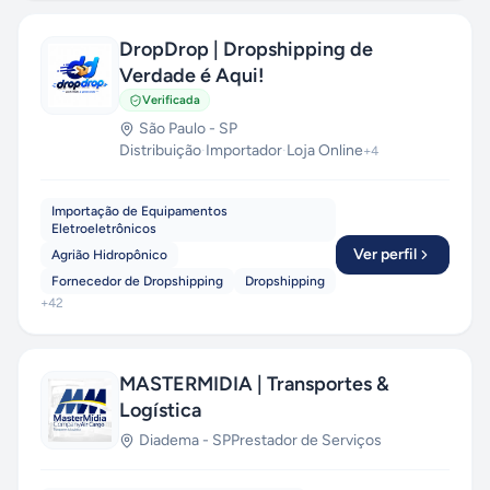
DropDrop | Dropshipping de
Verdade é Aqui!
Verificada
São Paulo
-
SP
Distribuição
·
Importador
·
Loja Online
+
4
Importação de Equipamentos
Eletroeletrônicos
Ver perfil
Agrião Hidropônico
Fornecedor de Dropshipping
Dropshipping
+
42
MASTERMIDIA | Transportes &
Logística
Diadema
-
SP
Prestador de Serviços