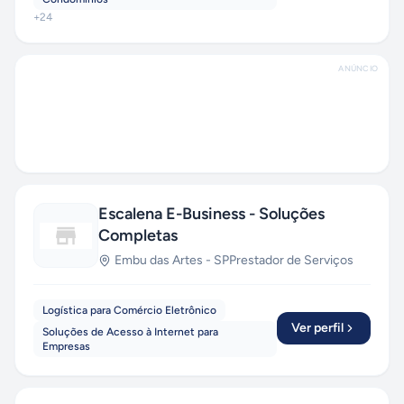
+
24
ANÚNCIO
Escalena E-Business - Soluções
Completas
Embu das Artes
-
SP
Prestador de Serviços
Logística para Comércio Eletrônico
Ver perfil
Soluções de Acesso à Internet para
Empresas