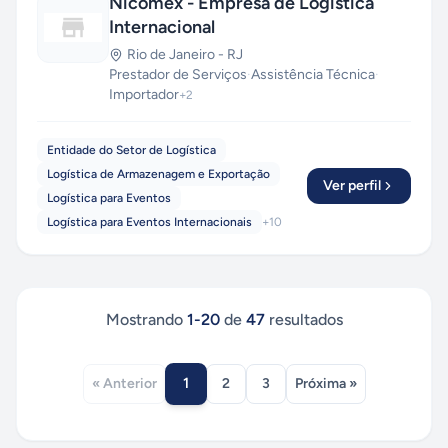
Nicomex - Empresa de Logística
Internacional
Rio de Janeiro
-
RJ
Prestador de Serviços
·
Assistência Técnica
·
Importador
+
2
Entidade do Setor de Logística
Logística de Armazenagem e Exportação
Ver perfil
Logística para Eventos
Logística para Eventos Internacionais
+
10
Mostrando
1
-
20
de
47
resultados
1
« Anterior
2
3
Próxima »