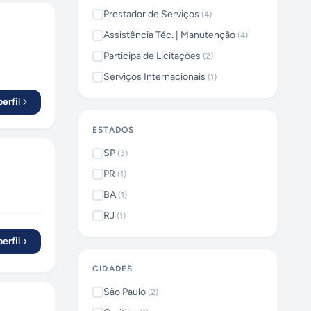
Prestador de Serviços
(
4
)
Assistência Téc. | Manutenção
(
4
)
Participa de Licitações
(
2
)
Serviços Internacionais
(
1
)
erfil
ESTADOS
SP
(
3
)
PR
(
1
)
BA
(
1
)
RJ
(
1
)
erfil
CIDADES
São Paulo
(
2
)