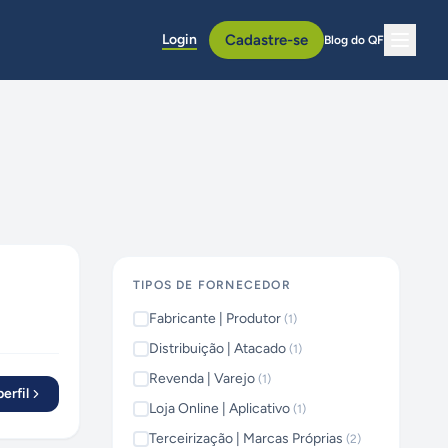
Login
Cadastre-se
Blog do QF
TIPOS DE FORNECEDOR
Fabricante | Produtor
(
1
)
Distribuição | Atacado
(
1
)
Revenda | Varejo
(
1
)
erfil
Loja Online | Aplicativo
(
1
)
Terceirização | Marcas Próprias
(
2
)