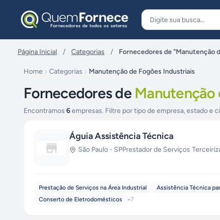
Pular para o conteúdo
Página Inicial
/
Categorias
/
Fornecedores de "Manutenção de
Home
Categorias
Manutenção de Fogões Industriais
Fornecedores de
Manutenção d
Encontramos
6
empresas. Filtre por tipo de empresa, estado e c
Águia Assistência Técnica
São Paulo
-
SP
Prestador de Serviços
·
Terceiri
Prestação de Serviços na Área Industrial
Assistência Técnica pa
Conserto de Eletrodomésticos
+
7