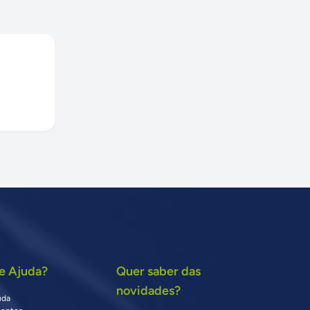
e Ajuda?
Quer saber das
novidades?
uda