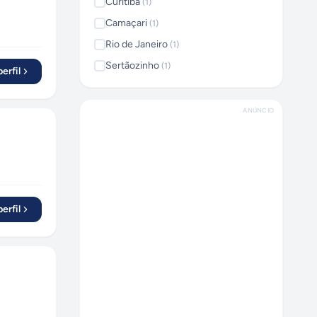
Curitiba
(
1
)
Camaçari
(
1
)
Rio de Janeiro
(
1
)
Sertãozinho
(
1
)
erfil
ANÚNCIO
erfil