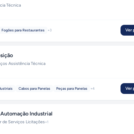
cia Técnica
Ver p
Fogões para Restaurantes
+
3
sição
iços
·
Assistência Técnica
Ver p
ustriais
Cabos para Panelas
Peças para Panelas
+
4
 Automação Industrial
r de Serviços
·
Licitações
+
1