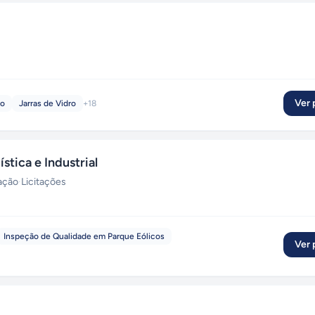
Ver p
io
Jarras de Vidro
+
18
tica e Industrial
zação
·
Licitações
Inspeção de Qualidade em Parque Eólicos
Ver p