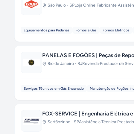
São Paulo
-
SP
Loja Online
·
Fabricante
·
Assistên
Equipamentos para Padarias
Fornos a Gás
Fornos Elétricos
PANELAS E FOGÕES | Peças de Repo
Rio de Janeiro
-
RJ
Revenda
·
Prestador de Serv
Serviços Técnicos em Gás Encanado
Manutenção de Fogões Ind
FOX-SERVICE | Engenharia Elétrica e
Sertãozinho
-
SP
Assistência Técnica
·
Prestado