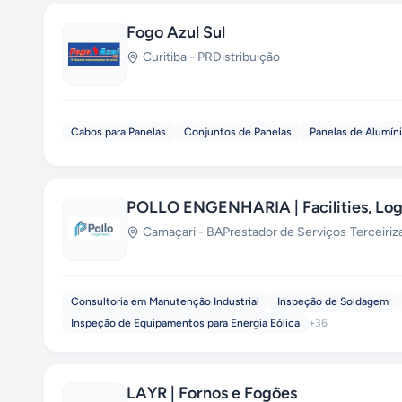
Fogo Azul Sul
Curitiba
-
PR
Distribuição
Cabos para Panelas
Conjuntos de Panelas
Panelas de Alumín
POLLO ENGENHARIA | Facilities, Logís
Camaçari
-
BA
Prestador de Serviços
·
Terceiri
Consultoria em Manutenção Industrial
Inspeção de Soldagem
Inspeção de Equipamentos para Energia Eólica
+
36
LAYR | Fornos e Fogões