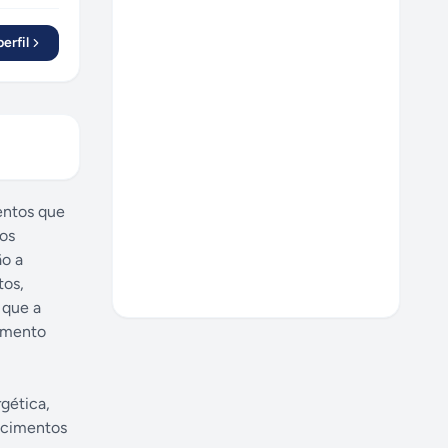
erfil
entos que
ros
ão a
tos,
 que a
cimento
gética,
lecimentos