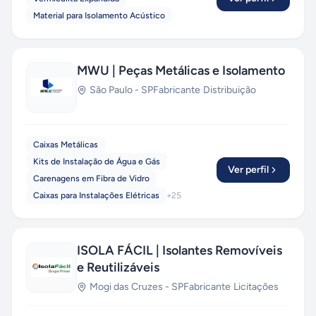
Material para Isolamento Acústico
MWU | Peças Metálicas e Isolamento
São Paulo
-
SP
Fabricante
·
Distribuição
Caixas Metálicas
Kits de Instalação de Água e Gás
Ver perfil
Carenagens em Fibra de Vidro
Caixas para Instalações Elétricas
+
25
ISOLA FÁCIL | Isolantes Removíveis
e Reutilizáveis
Mogi das Cruzes
-
SP
Fabricante
·
Licitações