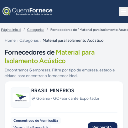
Pular para o conteúdo
Página Inicial
/
Categorias
/
Fornecedores de "Material para Isolamento Acúst
Home
Categorias
Material para Isolamento Acústico
Fornecedores de
Material para
Isolamento Acústico
Encontramos
6
empresas. Filtre por tipo de empresa, estado e
cidade para encontrar o fornecedor ideal.
BRASIL MINÉRIOS
Goiânia
-
GO
Fabricante
·
Exportador
Concentrado de Vermiculita
Ver perfil
Vermiculita Expandida