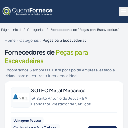
Pular para o conteúdo
Página Inicial
/
Categorias
/
Fornecedores de "Peças para Escavadeiras"
Home
Categorias
Peças para Escavadeiras
Fornecedores de
Peças para
Escavadeiras
Encontramos
5
empresas. Filtre por tipo de empresa, estado e
cidade para encontrar o fornecedor ideal.
SOTEC Metal Mecânica
Santo Antônio de Jesus
-
BA
Fabricante
·
Prestador de Serviços
Usinagem Pesada
Caldeiraria em Aço Carbono