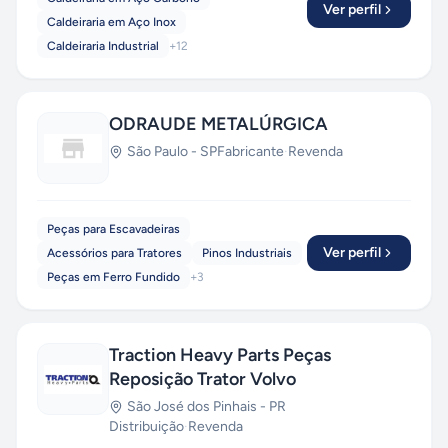
Ver perfil
Caldeiraria em Aço Inox
Caldeiraria Industrial
+
12
ODRAUDE METALÚRGICA
São Paulo
-
SP
Fabricante
·
Revenda
Peças para Escavadeiras
Ver perfil
Acessórios para Tratores
Pinos Industriais
Peças em Ferro Fundido
+
3
Traction Heavy Parts Peças
Reposição Trator Volvo
São José dos Pinhais
-
PR
Distribuição
·
Revenda