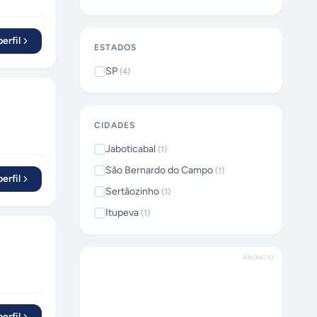
erfil
ESTADOS
SP
(
4
)
CIDADES
Jaboticabal
(
1
)
São Bernardo do Campo
(
1
)
erfil
Sertãozinho
(
1
)
Itupeva
(
1
)
ANÚNCIO
erfil