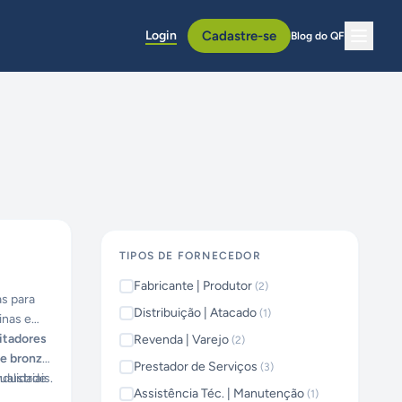
Login
Cadastre-se
Blog do QF
TIPOS DE FORNECEDOR
Fabricante | Produtor
(
2
)
s para
Distribuição | Atacado
(
1
)
inas e
mitadores
Revenda | Varejo
(
2
)
de bronze
,
Prestador de Serviços
(
3
)
ustriais.
qualidade
Assistência Téc. | Manutenção
(
1
)