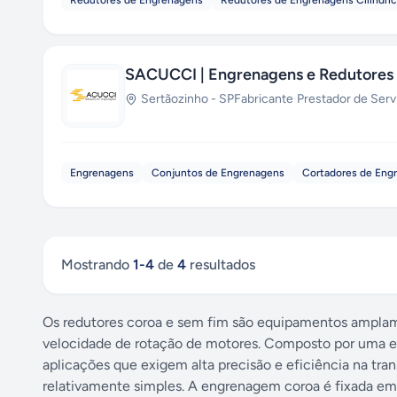
Redutores de Engrenagens
Redutores de Engrenagens Cilíndri
SACUCCI | Engrenagens e Redutores
Sertãozinho
-
SP
Fabricante
·
Prestador de Serv
Engrenagens
Conjuntos de Engrenagens
Cortadores de Eng
Mostrando
1
-
4
de
4
resultados
Os redutores coroa e sem fim são equipamentos amplamen
velocidade de rotação de motores. Composto por uma en
aplicações que exigem alta precisão e eficiência na tr
relativamente simples. A engrenagem coroa é fixada em