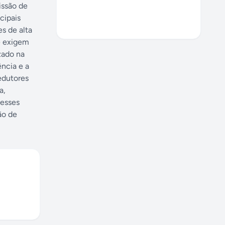
issão de
cipais
s de alta
ue exigem
zado na
ência e a
edutores
a,
 esses
ão de