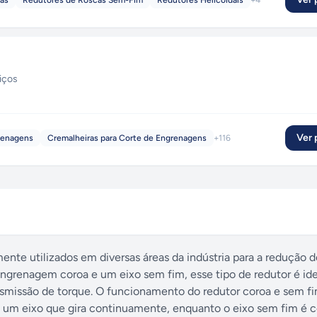
cas
Redutores de Roscas Sem-Fim
Redutores Helicoidais
+
4
iços
Ver p
renagens
Cremalheiras para Corte de Engrenagens
+
116
te utilizados em diversas áreas da indústria para a redução d
grenagem coroa e um eixo sem fim, esse tipo de redutor é ide
ansmissão de torque. O funcionamento do redutor coroa e sem f
 um eixo que gira continuamente, enquanto o eixo sem fim é 