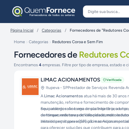
Pular para o conteúdo
Página Inicial
/
Categorias
/
Fornecedores de "Redutores Co
Home
Categorias
Redutores Coroa e Sem Fim
Fornecedores de
Redutores C
Encontramos
4
empresas. Filtre por tipo de empresa, estado e c
LIMAC ACIONAMENTOS
Verificada
Itupeva
-
SP
Prestador de Serviços
·
Revenda
·
A
A
Limac Acionamentos
atua há mais de 30 anos 
manutenção, reforma e fornecimento de compone
equipamentos. Ao longo de sua trajetória, a emp
Seu catálogo reúne uma ampla linha de produtos,
continuamente seu portfólio para atender às nec
de torque, redutores de velocidade, motoreduto
além de peças para reposição e serviços especi
Instalada em Itupeva (SP), a Limac Acionamentos 
para oferecer soluções que contribuem para a conf