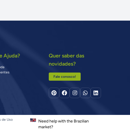
e Ajuda?
Quer saber das
novidades?
uda
uentes
Fale conosco!
s de Uso
Need help with the Brazilian
market?