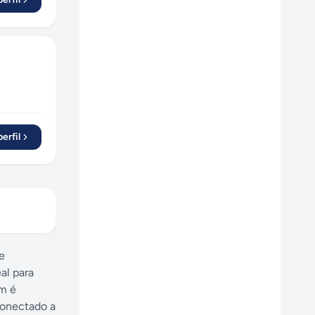
erfil
e
al para
im é
conectado a