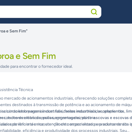
roa e Sem Fim"
oroa e Sem Fim
idade para encontrar o fornecedor ideal.
ssistência Técnica
no mercado de acionamentos industriais, oferecendo soluções completa
ntes destinados à transmissão de potência e ao acionamento de máqu
resa consolidou parcerias com fabricantes reconhecidos, ampliando
 incluindo
embreagens industriais, freios industriais, acoplamentos, li
essidades dos mais diversos segmentos da indústria.
res, motores elétricos, polias, engrenagens, porta-escovas e escovas 
alizados de reforma e manutenção de componentes para acionamentos ind
alia experiência técnica, atendimento especializado e produtos de alta 
iabilidade, eficiência e produtividade dos processos industriais. Seu