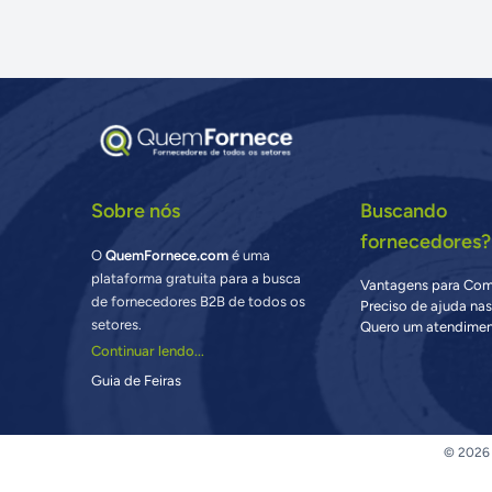
Sobre nós
Buscando
fornecedores?
O
QuemFornece.com
é uma
plataforma gratuita para a busca
Vantagens para Co
de fornecedores B2B de todos os
Preciso de ajuda na
setores.
Quero um atendimen
Continuar lendo...
Guia de Feiras
© 2026 