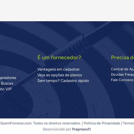
É um fornecedor?
Precisa d
Vantagens em cadastrar
Central de Aj
Dúvidas Freq
Veja as opções de planos
mpradores
Fale Conosco
Sem tempo? Cadastro rápido
s Buscas
to VIP
QuemFornece.com. Todos os direitos reservados. |
Política de Privacidade
|
Termo
Desenvolvido por
Pragmasoft