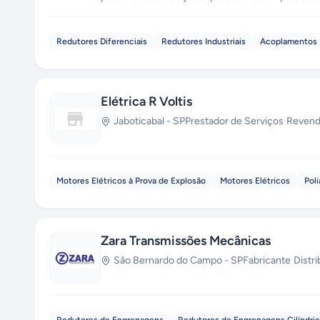
compromisso com a inovação e com a seleção de 
componentes que atendem às mais diversas aplica
Redutores Diferenciais
Redutores Industriais
Acoplamentos
Elétrica R Voltis
Jaboticabal
-
SP
Prestador de Serviços
·
Reven
Motores Elétricos à Prova de Explosão
Motores Elétricos
Poli
Zara Transmissões Mecânicas
São Bernardo do Campo
-
SP
Fabricante
·
Distr