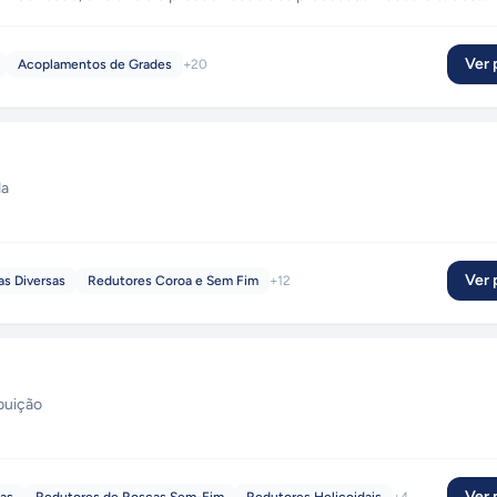
fornecedores de referência permite disponibilizar equipamentos e
ções no setor industrial.
Ver p
Acoplamentos de Grades
+
20
da
Ver p
as Diversas
Redutores Coroa e Sem Fim
+
12
ibuição
Ver p