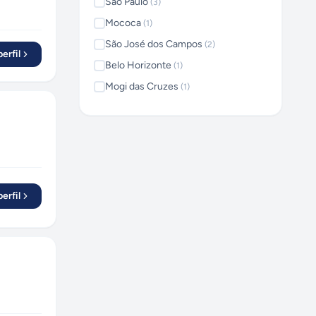
São Paulo
(
3
)
Mococa
(
1
)
São José dos Campos
(
2
)
erfil
Belo Horizonte
(
1
)
Mogi das Cruzes
(
1
)
Hortolândia
(
1
)
Chapecó
(
1
)
Uberlândia
(
1
)
Novo Hamburgo
(
1
)
Maringá
(
1
)
erfil