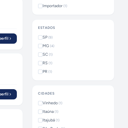
Importador
(
1
)
ESTADOS
SP
(
9
)
erfil
MG
(
4
)
SC
(
1
)
RS
(
1
)
PR
(
1
)
CIDADES
erfil
Vinhedo
(
1
)
Itaúna
(
1
)
Itajubá
(
1
)