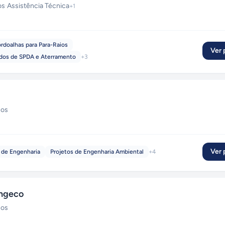
os
·
Assistência Técnica
+
1
rdoalhas para Para-Raios
Ver p
dos de SPDA e Aterramento
+
3
ços
Ver p
o de Engenharia
Projetos de Engenharia Ambiental
+
4
Engeco
ços