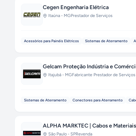
Cegen Engenharia Elétrica
Itaúna
-
MG
Prestador de Serviços
Acessórios para Painéis Elétricos
Sistemas de Aterramento
A
Gelcam Proteção Indústria e Comérc
Itajubá
-
MG
Fabricante
·
Prestador de Serviços
Sistemas de Aterramento
Conectores para Aterramento
Cab
ALPHA MARKTEC | Cabos e Materiais 
São Paulo
-
SP
Revenda