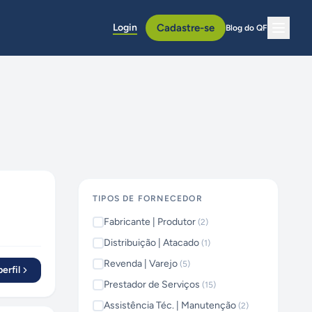
Login
Cadastre-se
Blog do QF
TIPOS DE FORNECEDOR
Fabricante | Produtor
(
2
)
Distribuição | Atacado
(
1
)
Revenda | Varejo
(
5
)
erfil
Prestador de Serviços
(
15
)
Assistência Téc. | Manutenção
(
2
)