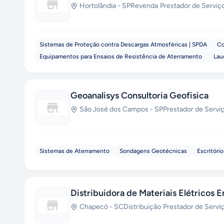
Hortolândia
-
SP
Revenda
·
Prestador de Serviç
Sistemas de Proteção contra Descargas Atmosféricas | SPDA
Co
Equipamentos para Ensaios de Resistência de Aterramento
Lau
Geoanalisys Consultoria Geofisica
São José dos Campos
-
SP
Prestador de Servi
Sistemas de Aterramento
Sondagens Geotécnicas
Escritóri
Distribuidora de Materiais Elétricos 
Chapecó
-
SC
Distribuição
·
Prestador de Servi