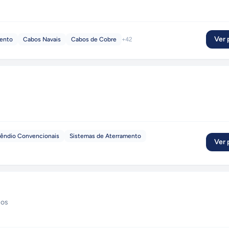
Ver p
mento
Cabos Navais
Cabos de Cobre
+
42
cêndio Convencionais
Sistemas de Aterramento
Ver p
ços