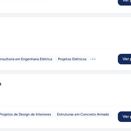
Ver p
Ver p
nsultoria em Engenharia Elétrica
Projetos Elétricos
+
44
a
Projetos de Design de Interiores
Estruturas em Concreto Armado
Ver p