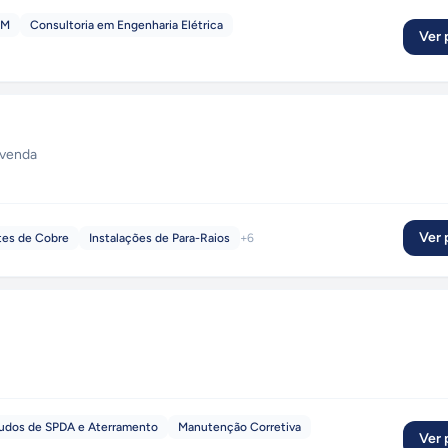
CM
Consultoria em Engenharia Elétrica
Ver p
venda
Ver p
tes de Cobre
Instalações de Para-Raios
+
6
udos de SPDA e Aterramento
Manutenção Corretiva
Ver p