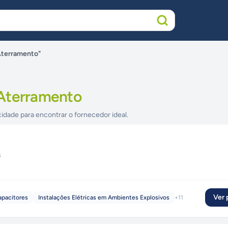
Aterramento"
 Aterramento
cidade para encontrar o fornecedor ideal.
s
Ver p
apacitores
Instalações Elétricas em Ambientes Explosivos
+
11