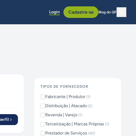
Login
Cadastre-se
Blog do QF
TIPOS DE FORNECEDOR
Fabricante | Produtor
(
1
)
Distribuição | Atacado
(
2
)
Revenda | Varejo
(
1
)
erfil
Terceirização | Marcas Próprias
(
1
)
Prestador de Serviços
(
40
)