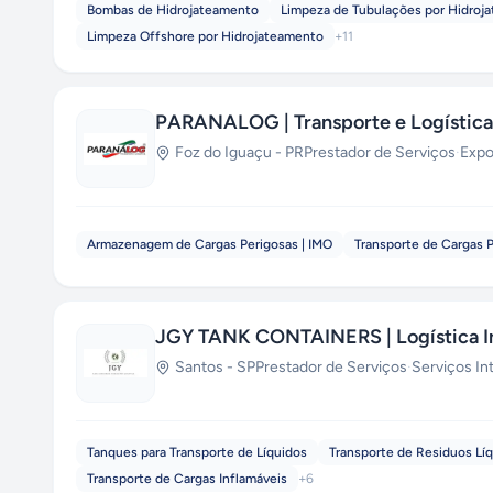
Bombas de Hidrojateamento
Limpeza de Tubulações por Hidroj
Limpeza Offshore por Hidrojateamento
+
11
PARANALOG | Transporte e Logística 
Foz do Iguaçu
-
PR
Prestador de Serviços
·
Expo
Armazenagem de Cargas Perigosas | IMO
Transporte de Cargas 
JGY TANK CONTAINERS | Logística I
Santos
-
SP
Prestador de Serviços
·
Serviços In
Tanques para Transporte de Líquidos
Transporte de Residuos Lí
Transporte de Cargas Inflamáveis
+
6