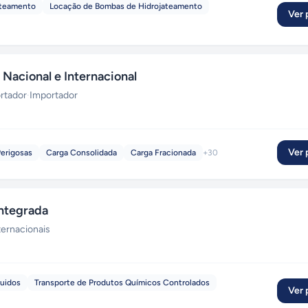
ateamento
Locação de Bombas de Hidrojateamento
Ver p
Nacional e Internacional
rtador
·
Importador
Ver p
Perigosas
Carga Consolidada
Carga Fracionada
+
30
ntegrada
ternacionais
quidos
Transporte de Produtos Químicos Controlados
Ver p