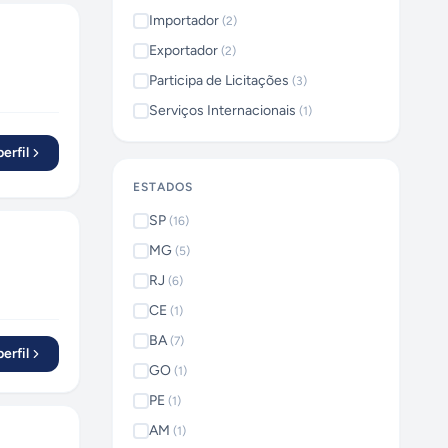
Importador
(
2
)
Exportador
(
2
)
Participa de Licitações
(
3
)
Serviços Internacionais
(
1
)
erfil
ESTADOS
SP
(
16
)
MG
(
5
)
RJ
(
6
)
CE
(
1
)
BA
(
7
)
erfil
GO
(
1
)
PE
(
1
)
AM
(
1
)