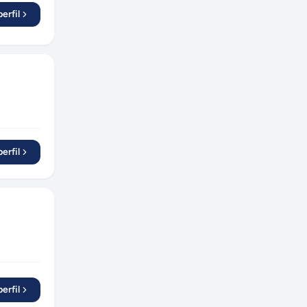
Ipatinga
(
1
)
erfil
Cubatão
(
1
)
Parnamirim
(
1
)
Sertãozinho
(
1
)
Cafelândia
(
1
)
Juiz de Fora
(
1
)
Santos
(
1
)
Foz do Iguaçu
(
1
)
erfil
erfil