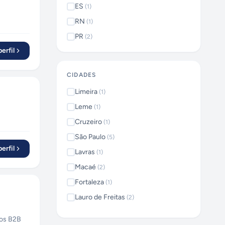
ES
(
1
)
RN
(
1
)
PR
(
2
)
erfil
CIDADES
Limeira
(
1
)
Leme
(
1
)
Cruzeiro
(
1
)
São Paulo
(
5
)
erfil
Lavras
(
1
)
Macaé
(
2
)
Fortaleza
(
1
)
Lauro de Freitas
(
2
)
Aparecida de Goiânia
(
1
)
os B2B