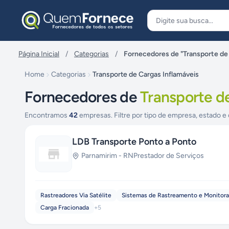
Pular para o conteúdo
Página Inicial
/
Categorias
/
Fornecedores de "Transporte de 
Home
Categorias
Transporte de Cargas Inflamáveis
Fornecedores de
Transporte d
Encontramos
42
empresas. Filtre por tipo de empresa, estado e 
LDB Transporte Ponto a Ponto
Parnamirim
-
RN
Prestador de Serviços
Rastreadores Via Satélite
Sistemas de Rastreamento e Monitora
Carga Fracionada
+
5