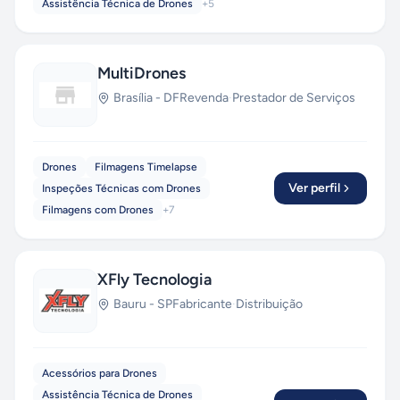
Assistência Técnica de Drones
+
5
MultiDrones
Brasília
-
DF
Revenda
·
Prestador de Serviços
Drones
Filmagens Timelapse
Ver perfil
Inspeções Técnicas com Drones
Filmagens com Drones
+
7
XFly Tecnologia
Bauru
-
SP
Fabricante
·
Distribuição
Acessórios para Drones
Assistência Técnica de Drones