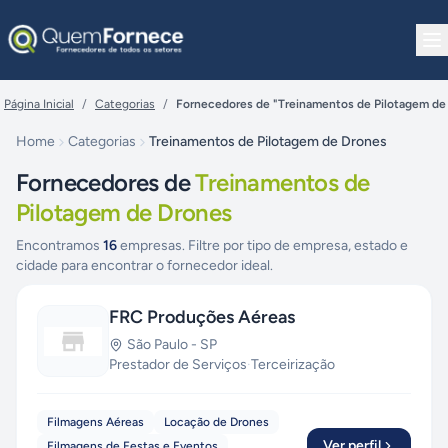
Pular para o conteúdo
Página Inicial
/
Categorias
/
Fornecedores de "Treinamentos de Pilotagem de
Home
Categorias
Treinamentos de Pilotagem de Drones
Fornecedores de
Treinamentos de
Pilotagem de Drones
Encontramos
16
empresas. Filtre por tipo de empresa, estado e
cidade para encontrar o fornecedor ideal.
FRC Produções Aéreas
São Paulo
-
SP
Prestador de Serviços
·
Terceirização
Filmagens Aéreas
Locação de Drones
Ver perfil
Filmagens de Festas e Eventos