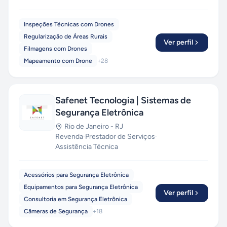
cartográficos. Com o auxílio de drones e
equipamentos de alta precisão, realizamos
Inspeções Técnicas com Drones
levantamentos, mapeamentos e inspeções
Regularização de Áreas Rurais
técnicas com eficiência e redução de
Ver perfil
Filmagens com Drones
investimentos. Atendemos a empresas públicas
Mapeamento com Drone
+
28
e privadas em todo o país, dos setores de base
florestal, energia e meio ambiente.
Safenet Tecnologia | Sistemas de
Segurança Eletrônica
Rio de Janeiro
-
RJ
Revenda
·
Prestador de Serviços
·
Assistência Técnica
Acessórios para Segurança Eletrônica
Equipamentos para Segurança Eletrônica
Ver perfil
Consultoria em Segurança Eletrônica
Câmeras de Segurança
+
18