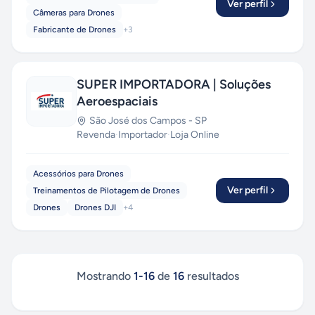
Ver perfil
Câmeras para Drones
Fabricante de Drones
+
3
SUPER IMPORTADORA | Soluções
Aeroespaciais
São José dos Campos
-
SP
Revenda
·
Importador
·
Loja Online
Acessórios para Drones
Ver perfil
Treinamentos de Pilotagem de Drones
Drones
Drones DJI
+
4
Mostrando
1
-
16
de
16
resultados