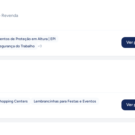
o
·
Revenda
ntos de Proteção em Altura | EPI
Ver p
egurança do Trabalho
+
9
Shopping Centers
Lembrancinhas para Festas e Eventos
Ver p