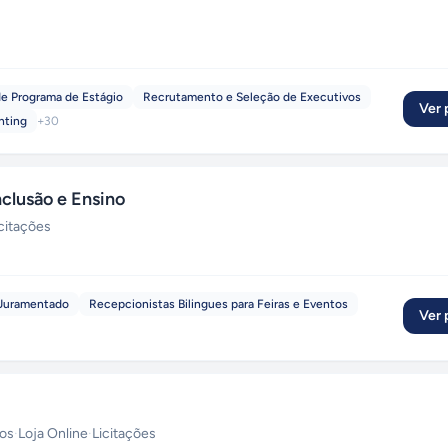
e Programa de Estágio
Recrutamento e Seleção de Executivos
Ver p
nting
+
30
lusão e Ensino
citações
 Juramentado
Recepcionistas Bilingues para Feiras e Eventos
Ver p
ços
·
Loja Online
·
Licitações