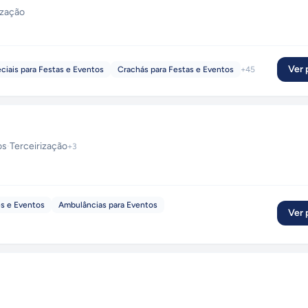
ização
Ver p
ciais para Festas e Eventos
Crachás para Festas e Eventos
+
45
os
·
Terceirização
+
3
s e Eventos
Ambulâncias para Eventos
Ver p