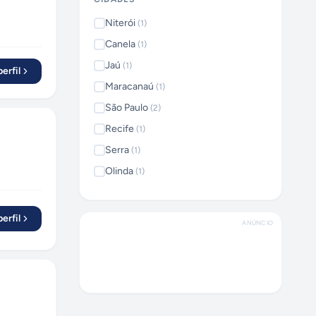
Niterói
(
1
)
Canela
(
1
)
Jaú
(
1
)
erfil
Maracanaú
(
1
)
São Paulo
(
2
)
Recife
(
1
)
Serra
(
1
)
Olinda
(
1
)
Rio de Janeiro
(
1
)
Feira de Santana
(
1
)
erfil
ANÚNCIO
São José do Rio Preto
(
1
)