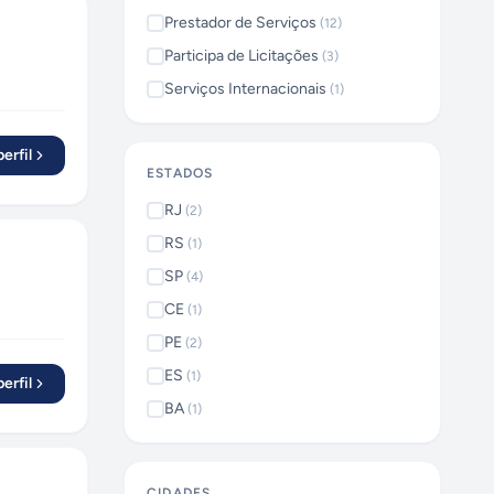
Prestador de Serviços
(
12
)
Participa de Licitações
(
3
)
Serviços Internacionais
(
1
)
erfil
ESTADOS
RJ
(
2
)
RS
(
1
)
SP
(
4
)
CE
(
1
)
PE
(
2
)
ES
(
1
)
erfil
BA
(
1
)
CIDADES