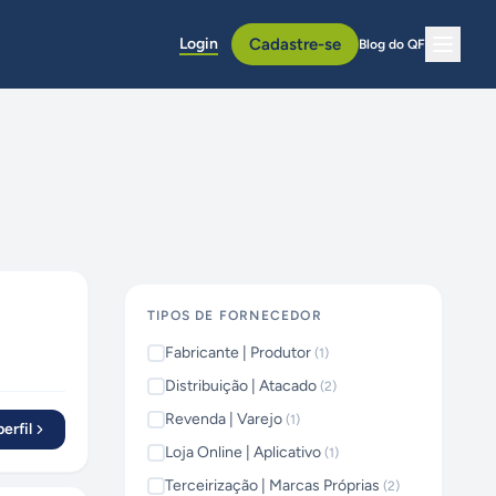
Login
Cadastre-se
Blog do QF
TIPOS DE FORNECEDOR
Fabricante | Produtor
(
1
)
Distribuição | Atacado
(
2
)
Revenda | Varejo
(
1
)
erfil
Loja Online | Aplicativo
(
1
)
Terceirização | Marcas Próprias
(
2
)