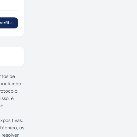
erfil
ntos de
 incluindo
rotocolo,
isso, é
ão
xpositivas,
técnico, os
 resolver