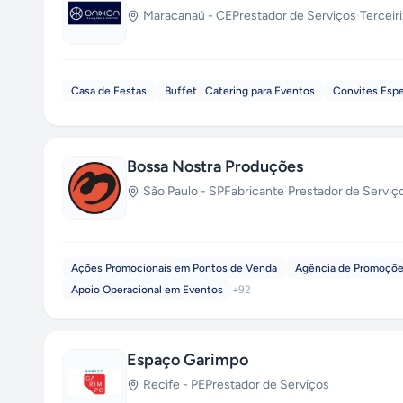
Maracanaú
-
CE
Prestador de Serviços
·
Terceir
Casa de Festas
Buffet | Catering para Eventos
Convites Espe
Bossa Nostra Produções
São Paulo
-
SP
Fabricante
·
Prestador de Serviç
Ações Promocionais em Pontos de Venda
Agência de Promoçõe
Apoio Operacional em Eventos
+
92
Espaço Garimpo
Recife
-
PE
Prestador de Serviços