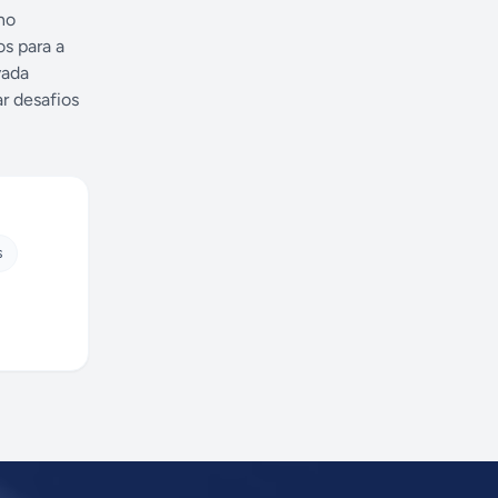
no
s para a
vada
r desafios
s