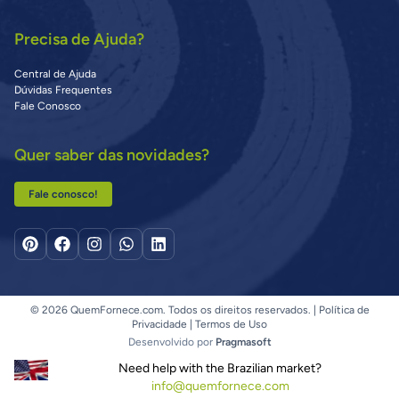
Precisa de Ajuda?
Central de Ajuda
Dúvidas Frequentes
Fale Conosco
Quer saber das novidades?
Fale conosco!
© 2026 QuemFornece.com. Todos os direitos reservados. |
Política de
Privacidade
|
Termos de Uso
Desenvolvido por
Pragmasoft
Need help with the Brazilian market?
info@quemfornece.com