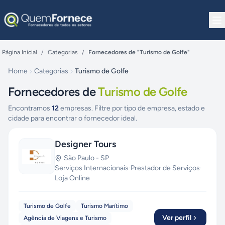
Pular para o conteúdo
Página Inicial
/
Categorias
/
Fornecedores de "Turismo de Golfe"
Home
Categorias
Turismo de Golfe
Fornecedores de
Turismo de Golfe
Encontramos
12
empresas. Filtre por tipo de empresa, estado e
cidade para encontrar o fornecedor ideal.
Designer Tours
São Paulo
-
SP
Serviços Internacionais
·
Prestador de Serviços
·
Loja Online
Turismo de Golfe
Turismo Marítimo
Ver perfil
Agência de Viagens e Turismo