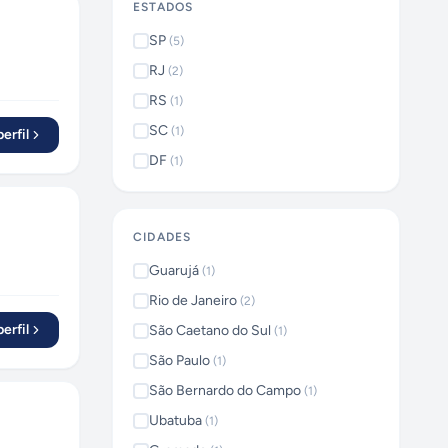
ESTADOS
SP
(
5
)
RJ
(
2
)
RS
(
1
)
SC
(
1
)
erfil
DF
(
1
)
CIDADES
Guarujá
(
1
)
Rio de Janeiro
(
2
)
erfil
São Caetano do Sul
(
1
)
São Paulo
(
1
)
São Bernardo do Campo
(
1
)
Ubatuba
(
1
)