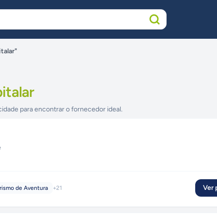
talar"
italar
cidade para encontrar o fornecedor ideal.
e
Ver p
rismo de Aventura
+
21