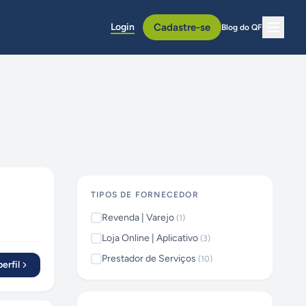
Login
Cadastre-se
Blog do QF
TIPOS DE FORNECEDOR
Revenda | Varejo
(
1
)
Loja Online | Aplicativo
(
3
)
Prestador de Serviços
(
10
)
erfil