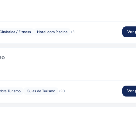
Ver p
inástica / Fitness
Hotel com Piscina
+
3
mo
Ver p
obre Turismo
Guias de Turismo
+
20