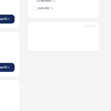
Gramado
(
1
)
Joinville
(
1
)
Brasília
(
1
)
erfil
ANÚNCIO
erfil