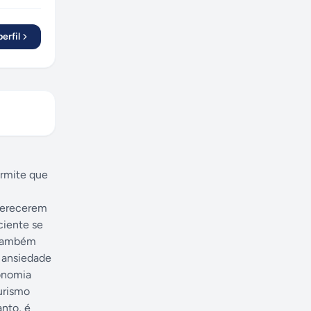
erfil
ermite que
oferecerem
ciente se
r também
a ansiedade
ronomia
urismo
nto, é