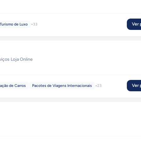
Ver p
Turismo de Luxo
+
33
viços
·
Loja Online
Ver p
ação de Carros
Pacotes de Viagens Internacionais
+
23