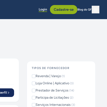
Login
Cadastre-se
Blog do QF
TIPOS DE FORNECEDOR
Revenda | Varejo
(
1
)
Loja Online | Aplicativo
(
3
)
Prestador de Serviços
(
14
)
erfil
Participa de Licitações
(
2
)
Serviços Internacionais
(
3
)