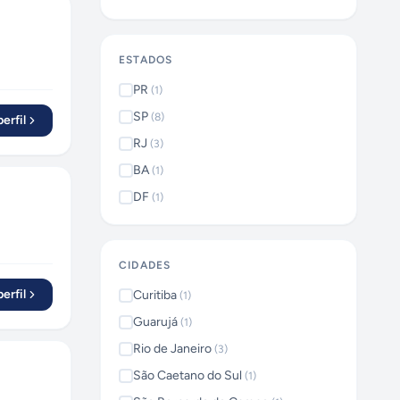
ESTADOS
PR
(
1
)
SP
(
8
)
erfil
RJ
(
3
)
BA
(
1
)
DF
(
1
)
CIDADES
erfil
Curitiba
(
1
)
Guarujá
(
1
)
Rio de Janeiro
(
3
)
São Caetano do Sul
(
1
)