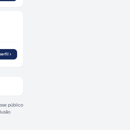
erfil
esse público
lusão