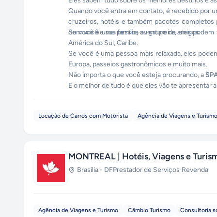
Eles sabem tudo sobre os melhores destinos e as
Quando você entra em contato, é recebido por u
cruzeiros, hotéis e também pacotes completos p
com você e sua família, ou grupo de amigos.
Se você é uma pessoa aventureira, eles podem te
América do Sul, Caribe.
Se você é uma pessoa mais relaxada, eles podem 
Europa, passeios gastronômicos e muito mais.
Não importa o que você esteja procurando, a
SP
E o melhor de tudo é que eles vão te apresentar
Locação de Carros com Motorista
Agência de Viagens e Turism
MONTREAL | Hotéis, Viagens e Turis
Brasília
-
DF
Prestador de Serviços
·
Revenda
Agência de Viagens e Turismo
Câmbio Turismo
Consultoria s