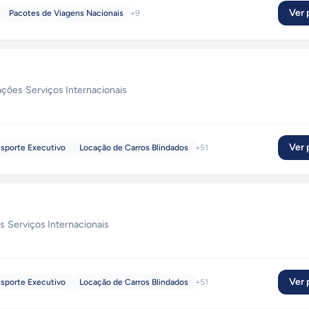
Ver p
Pacotes de Viagens Nacionais
+
9
tações
·
Serviços Internacionais
Ver p
nsporte Executivo
Locação de Carros Blindados
+
51
es
·
Serviços Internacionais
Ver p
nsporte Executivo
Locação de Carros Blindados
+
51