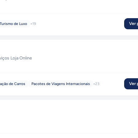
Ver p
Turismo de Luxo
+
19
viços
·
Loja Online
Ver p
ação de Carros
Pacotes de Viagens Internacionais
+
23