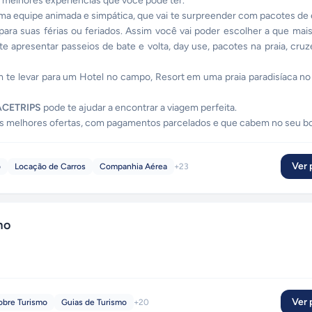
 melhores experiências que você pode ter.
ma equipe animada e simpática, que vai te surpreender com pacotes de 
ara suas férias ou feriados. Assim você vai poder escolher a que mai
 apresentar passeios de bate e volta, day use, pacotes na praia, cruz
te levar para um Hotel no campo, Resort em uma praia paradisíaca no 
ACETRIPS
pode te ajudar a encontrar a viagem perfeita.
 as melhores ofertas, com pagamentos parcelados e que cabem no seu bo
Ver p
o
Locação de Carros
Companhia Aérea
+
23
mo
Ver p
obre Turismo
Guias de Turismo
+
20