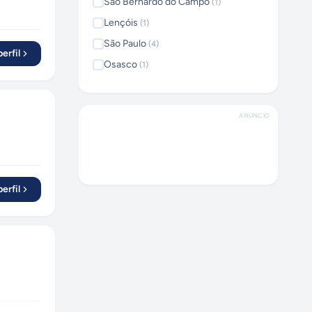
São Bernardo do Campo
(
1
)
Lençóis
(
1
)
São Paulo
(
4
)
erfil
Osasco
(
1
)
Brasília
(
1
)
ANÚNCIO
erfil