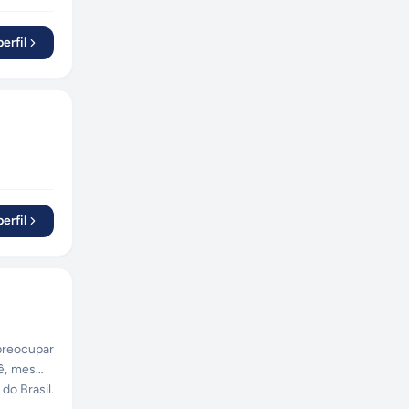
erfil
erfil
 preocupar
cê, mesmo
do Brasil.