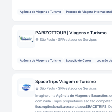
Agência de Viagens e Turismo
Pacotes de Viagens Internaciona
PARIZOTTOUR | Viagens e Turismo
São Paulo
-
SP
Prestador de Serviços
Agência de Viagens e Turismo
Locação de Carros
Locação de
SpaceTrips Viagem e Turismo
São Paulo
-
SP
Prestador de Serviços
Imagine uma
Agência de Viagens e Excursões
, 
com nada. Cujos proprietários são tão compete
que você não saiba pra onde quer ir.
Essa agência existe, e se chama
SPACETRIPS
. O