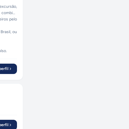
excursão,
s combina
eiros pelo
Brasil, ou
lso.
erfil
erfil