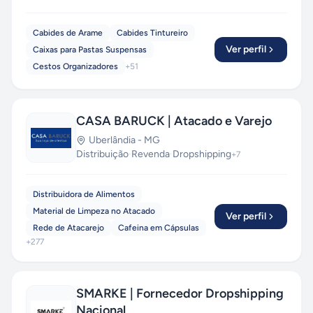
produtos diretamente às principais plataformas
LAR
.
de vendas online.
Cabides de Arame
Cabides Tintureiro
Suporte ao Parceiro:
Atendimento
Ver perfil
Caixas para Pastas Suspensas
personalizado e suporte técnico para ajudar
Cestos Organizadores
+
51
você a maximizar suas vendas.
CASA BARUCK | Atacado e Varejo
Uberlândia
-
MG
Distribuição
·
Revenda
·
Dropshipping
+
7
Distribuidora de Alimentos
Material de Limpeza no Atacado
Ver perfil
Rede de Atacarejo
Cafeina em Cápsulas
+
277
SMARKE | Fornecedor Dropshipping
Nacional