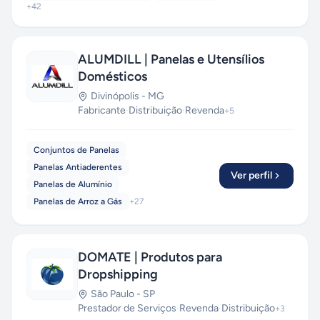
+
42
ALUMDILL | Panelas e Utensílios
Domésticos
Divinópolis
-
MG
Fabricante
·
Distribuição
·
Revenda
+
5
Conjuntos de Panelas
Panelas Antiaderentes
Ver perfil
Panelas de Alumínio
Panelas de Arroz a Gás
+
27
DOMATE | Produtos para
Dropshipping
São Paulo
-
SP
Prestador de Serviços
·
Revenda
·
Distribuição
+
3