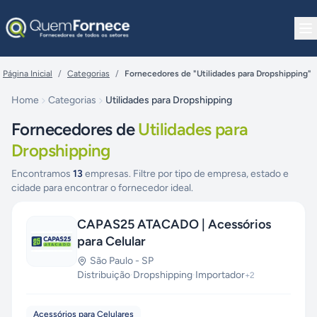
Pular para o conteúdo
Página Inicial
/
Categorias
/
Fornecedores de "Utilidades para Dropshipping"
Home
Categorias
Utilidades para Dropshipping
Fornecedores de
Utilidades para
Dropshipping
Encontramos
13
empresas. Filtre por tipo de empresa, estado e
cidade para encontrar o fornecedor ideal.
CAPAS25 ATACADO | Acessórios
para Celular
São Paulo
-
SP
Distribuição
·
Dropshipping
·
Importador
+
2
Acessórios para Celulares