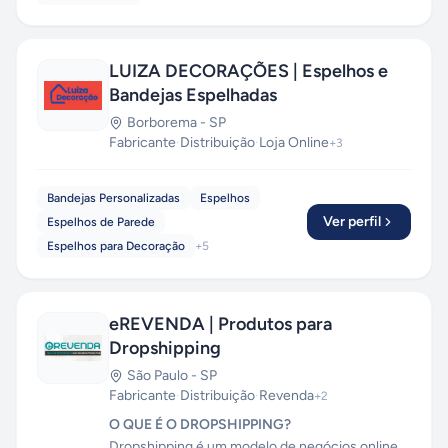
LUIZA DECORAÇÕES | Espelhos e
Bandejas Espelhadas
Borborema
-
SP
Fabricante
·
Distribuição
·
Loja Online
+
3
Bandejas Personalizadas
Espelhos
Ver perfil
Espelhos de Parede
Espelhos para Decoração
+
5
eREVENDA | Produtos para
Dropshipping
São Paulo
-
SP
Fabricante
·
Distribuição
·
Revenda
+
2
O QUE É O DROPSHIPPING?
Dropshipping é um modelo de negócios online