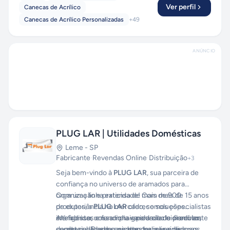
Ver perfil
Canecas de Acrílico
Canecas de Acrílico Personalizadas
+
49
ANÚNCIO
PLUG LAR | Utilidades Domésticas
Leme
-
SP
Fabricante
·
Revendas Online
·
Distribuição
+
3
Seja bem-vindo à
PLUG LAR
, sua parceira de
confiança no universo de aramados para
organização e praticidade! Com mais de 15 anos
Com uma linha extensa de mais de 900
de experiência no mercado, somos especialistas
produtos, a
PLUG LAR
oferece soluções
em fabricar uma ampla variedade de produtos
inteligentes e funcionais para o lar e o ambiente
Além disso, nossa linha garden inclui floreiras,
de alta qualidade para atender revendedores,
comercial. Desde suportes para lixeiras,
suportes de vasos, nichos, treliças e diversos