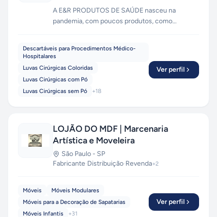
A E&R PRODUTOS DE SAÚDE nasceu na
pandemia, com poucos produtos, como
máscaras e luvas, mas nao parou de crescer.
Seguimos atendemos diretamente e através de
Descartáveis para Procedimentos Médico-
revendedores, também via Dropship: você
Hospitalares
vende e nós entregamos em qualquer lugar do
Luvas Cirúrgicas Coloridas
Ver perfil
Brasil. Fale conosco e seja nosso parceiro!
Luvas Cirúrgicas com Pó
Luvas Cirúrgicas sem Pó
+
18
LOJÃO DO MDF | Marcenaria
Artística e Moveleira
São Paulo
-
SP
Fabricante
·
Distribuição
·
Revenda
+
2
Móveis
Móveis Modulares
Ver perfil
Móveis para a Decoração de Sapatarias
Móveis Infantis
+
31