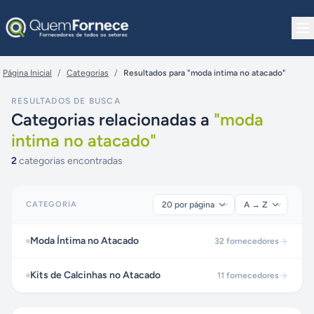
Pular para o conteúdo
Página Inicial
/
Categorias
/
Resultados para "moda intima no atacado"
RESULTADOS DE BUSCA
Categorias relacionadas a
"
moda
intima no atacado
"
2
categorias encontradas
CATEGORIA
Moda Íntima no Atacado
32
fornecedores
Kits de Calcinhas no Atacado
11
fornecedores