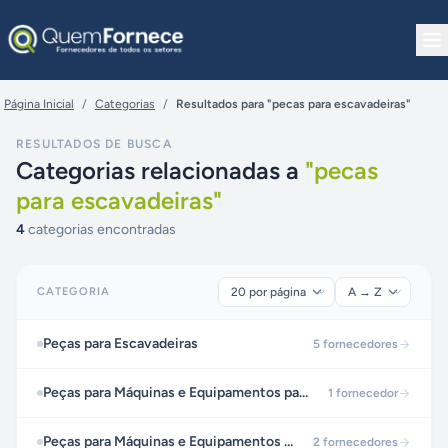
Pular para o conteúdo
Página Inicial
/
Categorias
/
Resultados para "pecas para escavadeiras"
RESULTADOS DE BUSCA
Categorias relacionadas a
"
pecas
para escavadeiras
"
4
categorias encontradas
CATEGORIA
Peças para Escavadeiras
5
fornecedores
Peças para Máquinas e Equipamentos para Pavimentação
1
fornecedor
Peças para Máquinas e Equipamentos para Terraplenagem
2
fornecedores