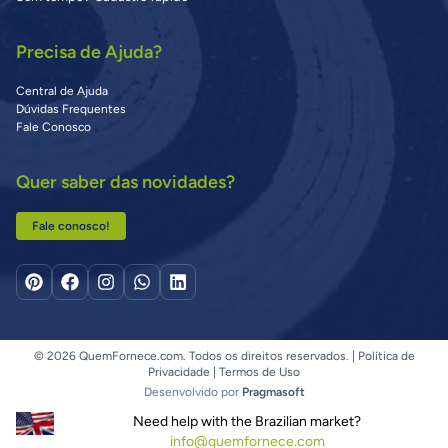
Precisa de Ajuda?
Central de Ajuda
Dúvidas Frequentes
Fale Conosco
Quer saber das novidades?
Fale conosco!
© 2026 QuemFornece.com. Todos os direitos reservados. |
Política de
Privacidade
|
Termos de Uso
Desenvolvido por
Pragmasoft
Need help with the Brazilian market?
info@quemfornece.com