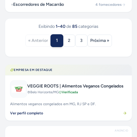
Escorredores de Macarrão
4
fornecedores
Exibindo
1
–
40
de
85
categorias
1
« Anterior
2
3
Próxima »
EMPRESA EM DESTAQUE
VEGGIE ROOTS | Alimentos Veganos Congelados
Belo Horizonte
/MG
Verificada
Alimentos veganos congelados em MG, RJ SP e DF.
Ver perfil completo
ANÚNCIO