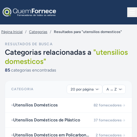
Pular para o conteúdo
Página Inicial
/
Categorias
/
Resultados para "utensilios domesticos"
RESULTADOS DE BUSCA
Categorias relacionadas a
"
utensilios
domesticos
"
85
categorias encontradas
CATEGORIA
Utensílios Domésticos
82
fornecedores
Utensílios Domésticos de Plástico
37
fornecedores
Utensílios Domésticos em Policarbonato
2
fornecedores