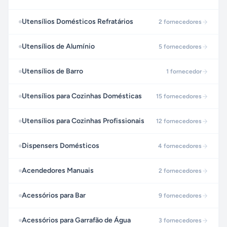
Utensílios Domésticos Refratários
2
fornecedores
Utensílios de Alumínio
5
fornecedores
Utensílios de Barro
1
fornecedor
Utensílios para Cozinhas Domésticas
15
fornecedores
Utensílios para Cozinhas Profissionais
12
fornecedores
Dispensers Domésticos
4
fornecedores
Acendedores Manuais
2
fornecedores
Acessórios para Bar
9
fornecedores
Acessórios para Garrafão de Água
3
fornecedores