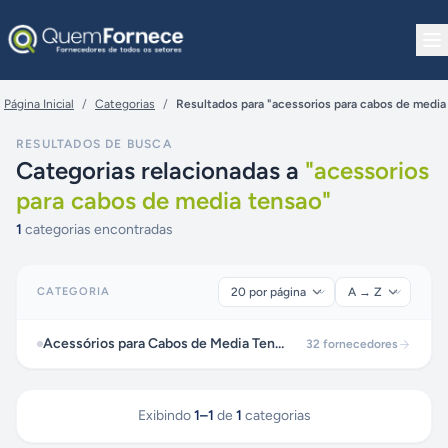
Pular para o conteúdo
Página Inicial
/
Categorias
/
Resultados para "acessorios para cabos de media
RESULTADOS DE BUSCA
Categorias relacionadas a
"
acessorios
para cabos de media tensao
"
1
categorias encontradas
CATEGORIA
Acessórios para Cabos de Media Tensão
32
fornecedores
Exibindo
1
–
1
de
1
categorias