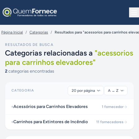
Pular para o conteúdo
Página Inicial
/
Categorias
/
Resultados para "acessorios para carrinhos eleva
RESULTADOS DE BUSCA
Categorias relacionadas a
"
acessorios
para carrinhos elevadores
"
2
categorias encontradas
CATEGORIA
Acessórios para Carrinhos Elevadores
1
fornecedor
Carrinhos para Extintores de Incêndio
11
fornecedores