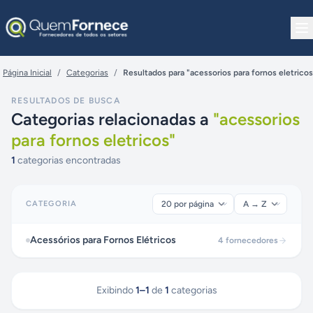
Pular para o conteúdo
Página Inicial
/
Categorias
/
Resultados para "acessorios para fornos eletricos
RESULTADOS DE BUSCA
Categorias relacionadas a
"
acessorios
para fornos eletricos
"
1
categorias encontradas
CATEGORIA
Acessórios para Fornos Elétricos
4
fornecedores
Exibindo
1
–
1
de
1
categorias