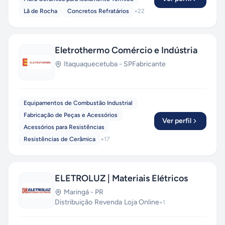
Lã de Rocha
Concretos Refratários
+
22
Eletrothermo Comércio e Indústria
Itaquaquecetuba
-
SP
Fabricante
Equipamentos de Combustão Industrial
Fabricação de Peças e Acessórios
Ver perfil
Acessórios para Resistências
Resistências de Cerâmica
+
17
ELETROLUZ | Materiais Elétricos
Maringá
-
PR
Distribuição
·
Revenda
·
Loja Online
+
1