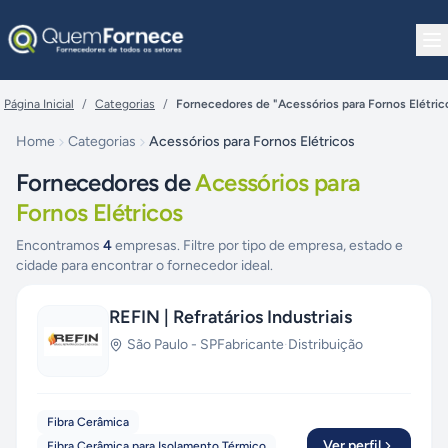
Pular para o conteúdo
Página Inicial
/
Categorias
/
Fornecedores de "Acessórios para Fornos Elétric
Home
Categorias
Acessórios para Fornos Elétricos
Fornecedores de
Acessórios para
Fornos Elétricos
Encontramos
4
empresas. Filtre por tipo de empresa, estado e
cidade para encontrar o fornecedor ideal.
REFIN | Refratários Industriais
São Paulo
-
SP
Fabricante
·
Distribuição
Fibra Cerâmica
Ver perfil
Fibra Cerâmica para Isolamento Térmico