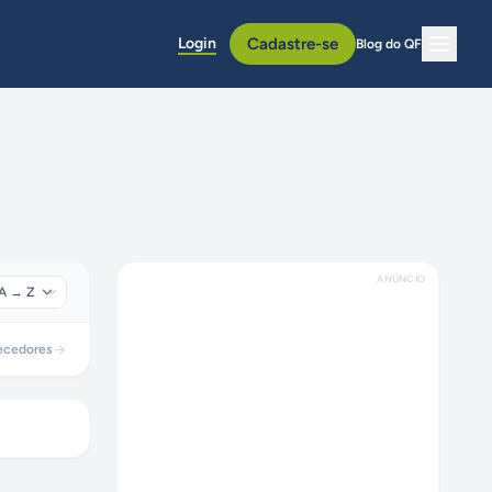
Login
Cadastre-se
Blog do QF
ANÚNCIO
ecedores