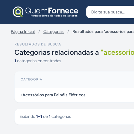
Pular para o conteúdo
Página Inicial
/
Categorias
/
Resultados para "acessorios para
RESULTADOS DE BUSCA
Categorias relacionadas a
"
acessorio
1
categorias encontradas
CATEGORIA
Acessórios para Painéis Elétricos
Exibindo
1
–
1
de
1
categorias