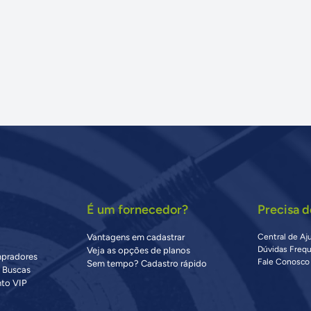
É um fornecedor?
Precisa d
Vantagens em cadastrar
Central de Aj
Dúvidas Freq
Veja as opções de planos
mpradores
Fale Conosco
Sem tempo? Cadastro rápido
s Buscas
to VIP