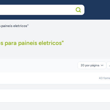
 paineis eletricos"
s para paineis eletricos
"
43
forn