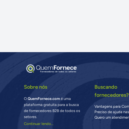
Sobre nós
Buscando
fornecedores?
O
QuemFornece.com
é uma
plataforma gratuita para a busca
Vantagens para Co
de fornecedores B2B de todos os
Preciso de ajuda na
setores.
Quero um atendimen
Continuar lendo...