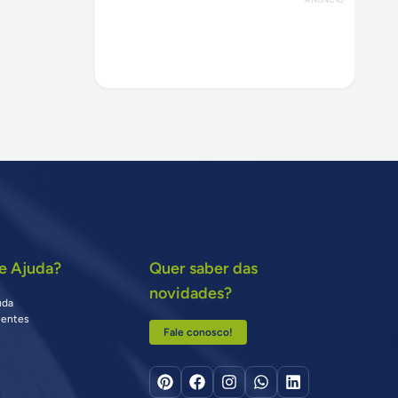
e Ajuda?
Quer saber das
novidades?
uda
uentes
Fale conosco!