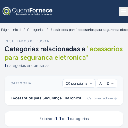
Pular para o conteúdo
Página Inicial
/
Categorias
/
Resultados para "acessorios para seguranca eletr
RESULTADOS DE BUSCA
Categorias relacionadas a
"
acessorios
para seguranca eletronica
"
1
categorias encontradas
CATEGORIA
Acessórios para Segurança Eletrônica
69
fornecedores
Exibindo
1
–
1
de
1
categorias