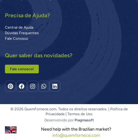
Precisa de Ajuda?
Central de Ajuda
Dúvidas Frequentes
Fale Conosco
Quer saber das novidades?
Fale conosco!
© 2026 QuemFornece.com. Todos os direitos reservados. |
Política de
Privacidade
|
Termos de Uso
Desenvolvido por
Pragmasoft
Need help with the Brazilian market?
info@quemfornece.com