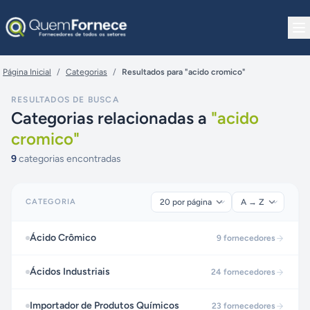
Pular para o conteúdo
Página Inicial
/
Categorias
/
Resultados para "acido cromico"
RESULTADOS DE BUSCA
Categorias relacionadas a
"
acido
cromico
"
9
categorias encontradas
CATEGORIA
Ácido Crômico
9
fornecedores
Ácidos Industriais
24
fornecedores
Importador de Produtos Químicos
23
fornecedores