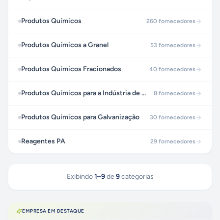
Produtos Químicos
260
fornecedores
Produtos Químicos a Granel
53
fornecedores
Produtos Químicos Fracionados
40
fornecedores
Produtos Químicos para a Indústria de Vidro
8
fornecedores
Produtos Químicos para Galvanização
30
fornecedores
Reagentes PA
29
fornecedores
Exibindo
1
–
9
de
9
categorias
EMPRESA EM DESTAQUE