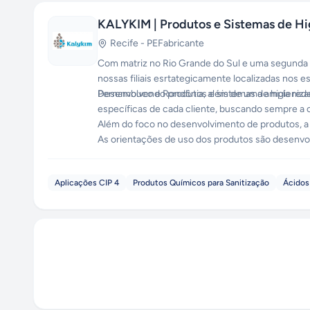
KALYKIM | Produtos e Sistemas de Hi
Recife
-
PE
Fabricante
Com matriz no Rio Grande do Sul e uma segunda fá
nossas filiais esrtategicamente localizadas nos es
Pernambuco e Rondônia, além de uma ampla rede 
Desenvolvendo produtos e sistemas de higieniza
específicas de cada cliente, buscando sempre a 
Além do foco no desenvolvimento de produtos, a
As orientações de uso dos produtos são desenvolv
utensílios e produtos. Dessa forma, é garantida a
incidentes com o meio ambiente.
Aplicações CIP 4
Produtos Químicos para Sanitização
Ácidos 