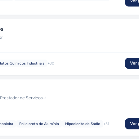
Ver p
os
or
Ver p
dutos Químicos Industriais
+
30
Prestador de Serviços
+
1
Ver p
cooleira
Policloreto de Alumínio
Hipoclorito de Sódio
+
51