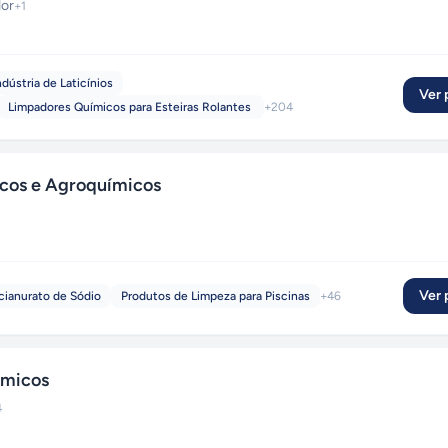
dor
+
1
dústria de Laticínios
Ver p
Limpadores Químicos para Esteiras Rolantes
+
204
os e Agroquímicos
Ver p
cianurato de Sódio
Produtos de Limpeza para Piscinas
+
46
ímicos
4