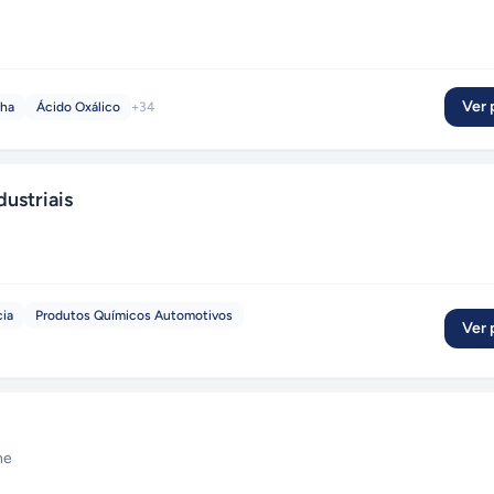
Ver p
lha
Ácido Oxálico
+
34
ustriais
cia
Produtos Químicos Automotivos
Ver p
ne