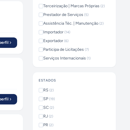
Terceirização | Marcas Próprias
(
2
)
Prestador de Serviços
(
5
)
Assistência Téc. | Manutenção
(
2
)
Importador
(
14
)
Exportador
(
6
)
erfil
Participa de Licitações
(
7
)
Serviços Internacionais
(
1
)
ESTADOS
RS
(
2
)
SP
erfil
(
19
)
SC
(
2
)
RJ
(
2
)
PR
(
2
)