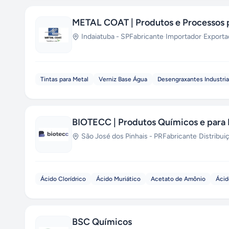
METAL COAT | Produtos e Processos p
Indaiatuba
-
SP
Fabricante
·
Importador
·
Exporta
Tintas para Metal
Verniz Base Água
Desengraxantes Industria
BIOTECC | Produtos Químicos e para 
São José dos Pinhais
-
PR
Fabricante
·
Distribui
Ácido Clorídrico
Ácido Muriático
Acetato de Amônio
Ácid
BSC Químicos