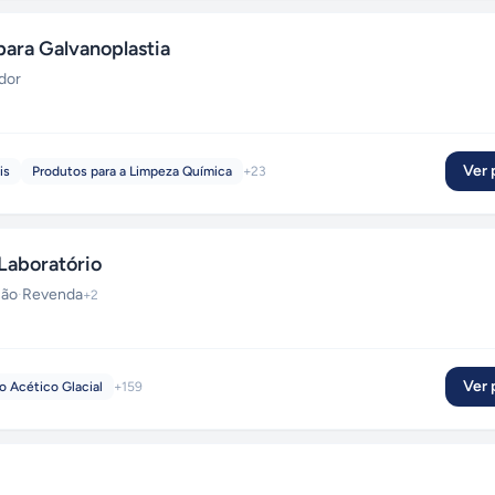
ara Galvanoplastia
dor
Ver p
is
Produtos para a Limpeza Química
+
23
Laboratório
ção
·
Revenda
+
2
Ver p
o Acético Glacial
+
159