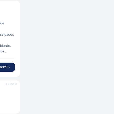
 de
essidades
biente.
dos
se previne
erfil
ANÚNCIO