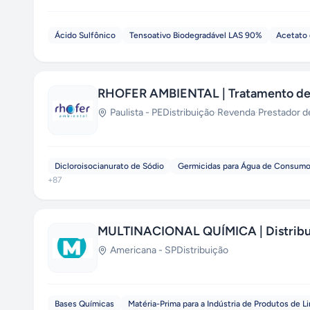
Ácido Sulfônico
Tensoativo Biodegradável LAS 90%
Acetato 
RHOFER AMBIENTAL | Tratamento de 
Paulista
-
PE
Distribuição
·
Revenda
·
Prestador d
Dicloroisocianurato de Sódio
Germicidas para Água de Consumo
+
87
MULTINACIONAL QUÍMICA | Distribui
Americana
-
SP
Distribuição
Bases Químicas
Matéria-Prima para a Indústria de Produtos de 