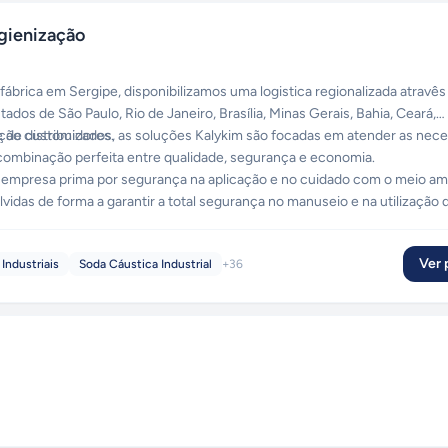
gienização
brica em Sergipe, disponibilizamos uma logistica regionalizada atravês
tados de São Paulo, Rio de Janeiro, Brasília, Minas Gerais, Bahia, Ceará,
de distribuidores.
ção customizados, as soluções Kalykim são focadas em atender as nec
combinação perfeita entre qualidade, segurança e economia.
 empresa prima por segurança na aplicação e no cuidado com o meio am
idas de forma a garantir a total segurança no manuseio e na utilização 
 saudabilidade de produtos mais sensíveis, como alimentos e bebidas, e 
Ver p
Industriais
Soda Cáustica Industrial
+
36