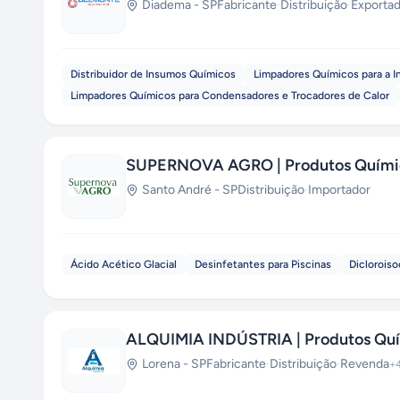
Diadema
-
SP
Fabricante
·
Distribuição
·
Exporta
Distribuidor de Insumos Químicos
Limpadores Químicos para a In
Limpadores Químicos para Condensadores e Trocadores de Calor
SUPERNOVA AGRO | Produtos Químic
Santo André
-
SP
Distribuição
·
Importador
Ácido Acético Glacial
Desinfetantes para Piscinas
Dicloroiso
ALQUIMIA INDÚSTRIA | Produtos Qu
Lorena
-
SP
Fabricante
·
Distribuição
·
Revenda
+