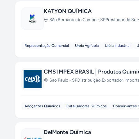
KATYON QUÍMICA
São Bernardo do Campo
-
SP
Prestador de Ser
Representação Comercial
Uréia Agrícola
Uréia IndustriaI
U
CMS IMPEX BRASIL | Produtos Quími
São Paulo
-
SP
Distribuição
·
Exportador
·
Import
Adoçantes Químicos
Catalisadores Químicos
Conservantes 
DelMonte Química