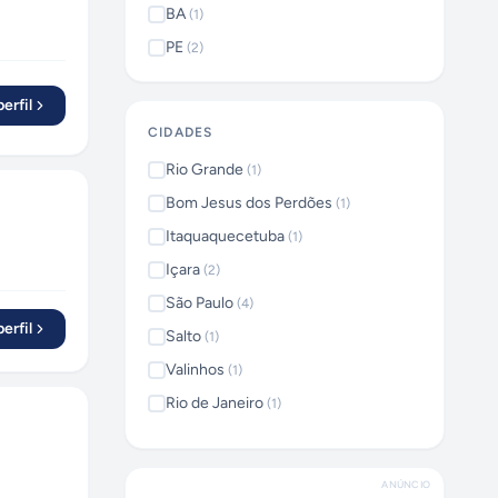
BA
(
1
)
PE
(
2
)
erfil
CIDADES
Rio Grande
(
1
)
Bom Jesus dos Perdões
(
1
)
Itaquaquecetuba
(
1
)
Içara
(
2
)
São Paulo
(
4
)
erfil
Salto
(
1
)
Valinhos
(
1
)
Rio de Janeiro
(
1
)
Porto Alegre
(
1
)
São Bernardo do Campo
(
3
)
ANÚNCIO