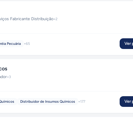
viços
·
Fabricante
·
Distribuição
+
2
Ver p
réia Pecuária
+
65
cos
ador
+
3
Ver p
Químicos
Distribuidor de Insumos Químicos
+
177