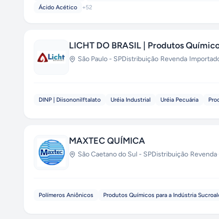
Ácido Acético
+
52
LICHT DO BRASIL | Produtos Químic
São Paulo
-
SP
Distribuição
·
Revenda
·
Importad
DINP | Diisononilftalato
Uréia IndustriaI
Uréia Pecuária
Pro
MAXTEC QUÍMICA
São Caetano do Sul
-
SP
Distribuição
·
Revenda
·
Polímeros Aniônicos
Produtos Químicos para a Indústria Sucroal