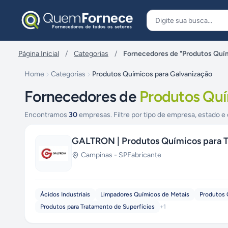
Pular para o conteúdo
Página Inicial
/
Categorias
/
Fornecedores de "Produtos Quím
Home
Categorias
Produtos Químicos para Galvanização
Fornecedores de
Produtos Quí
Encontramos
30
empresas. Filtre por tipo de empresa, estado e 
GALTRON | Produtos Químicos para T
Campinas
-
SP
Fabricante
Ácidos Industriais
Limpadores Químicos de Metais
Produtos 
Produtos para Tratamento de Superfícies
+
1