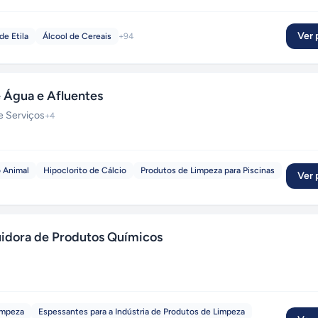
Ver p
de Etila
Álcool de Cereais
+
94
Água e Afluentes
e Serviços
+
4
 Animal
Hipoclorito de Cálcio
Produtos de Limpeza para Piscinas
Ver p
dora de Produtos Químicos
Limpeza
Espessantes para a Indústria de Produtos de Limpeza