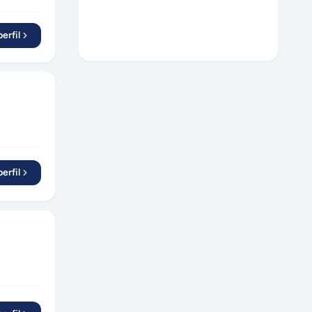
Curitiba
(
1
)
Camaçari
(
1
)
erfil
Campinas
(
1
)
Duque de Caxias
(
1
)
Indaiatuba
(
2
)
São José dos Pinhais
(
1
)
Recife
(
1
)
São Caetano do Sul
(
1
)
Americana
(
1
)
erfil
Paulista
(
1
)
Lorena
(
1
)
Santo André
(
1
)
Diadema
(
1
)