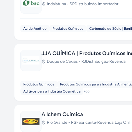
Indaiatuba
-
SP
Distribuição
·
Importador
Ácido Acético
Produtos Químicos
Carbonato de Sódio | Barri
JJA QUÍMICA | Produtos Químicos Ind
Duque de Caxias
-
RJ
Distribuição
·
Revenda
Produtos Químicos
Produtos Químicos para a Indústria Alimentí
Aditivos para a Indústria Cosmética
+
66
Allchem Química
Rio Grande
-
RS
Fabricante
·
Revenda
·
Loja Onli