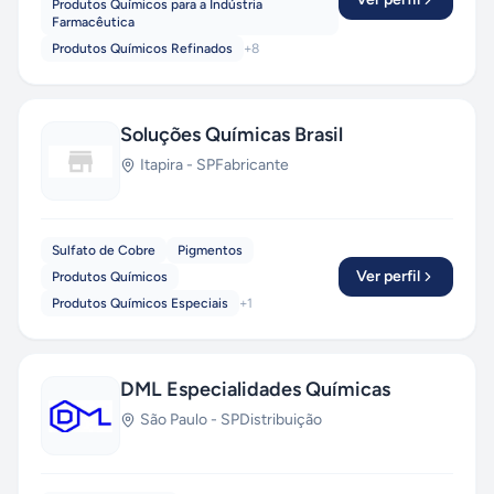
Produtos Químicos para a Indústria
Farmacêutica
Produtos Químicos Refinados
+
8
Soluções Químicas Brasil
Itapira
-
SP
Fabricante
Sulfato de Cobre
Pigmentos
Ver perfil
Produtos Químicos
Produtos Químicos Especiais
+
1
DML Especialidades Químicas
São Paulo
-
SP
Distribuição