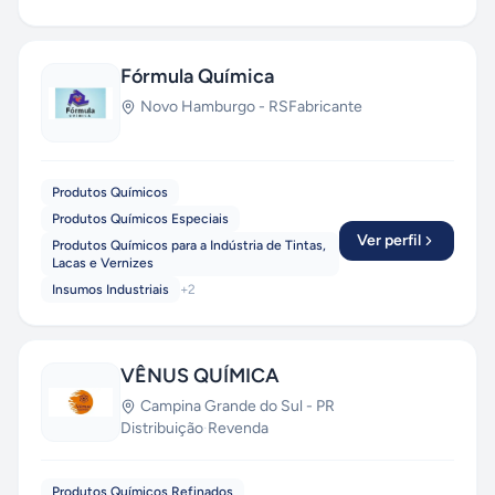
Fórmula Química
Novo Hamburgo
-
RS
Fabricante
Produtos Químicos
Produtos Químicos Especiais
Ver perfil
Produtos Químicos para a Indústria de Tintas,
Lacas e Vernizes
Insumos Industriais
+
2
VÊNUS QUÍMICA
Campina Grande do Sul
-
PR
Distribuição
·
Revenda
Produtos Químicos Refinados