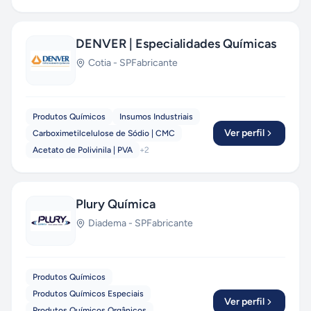
DENVER | Especialidades Químicas
Cotia
-
SP
Fabricante
Produtos Químicos
Insumos Industriais
Ver perfil
Carboximetilcelulose de Sódio | CMC
Acetato de Polivinila | PVA
+
2
Plury Química
Diadema
-
SP
Fabricante
Produtos Químicos
Produtos Químicos Especiais
Ver perfil
Produtos Químicos Orgânicos