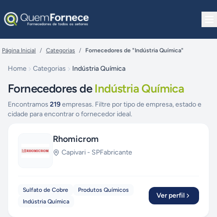
Pular para o conteúdo
Página Inicial
/
Categorias
/
Fornecedores de "Indústria Química"
Home
Categorias
Indústria Química
Fornecedores de
Indústria Química
Encontramos
219
empresas. Filtre por tipo de empresa, estado e
cidade para encontrar o fornecedor ideal.
Rhomicrom
Capivari
-
SP
Fabricante
Sulfato de Cobre
Produtos Químicos
Ver perfil
Indústria Química