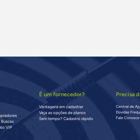
É um fornecedor?
Precisa d
Vantagens em cadastrar
Central de Aj
Dúvidas Freq
Veja as opções de planos
mpradores
Fale Conosco
Sem tempo? Cadastro rápido
s Buscas
to VIP