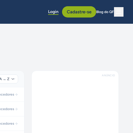
Login
Cadastre-se
Blog do QF
ANÚNCIO
ecedores
ecedores
ecedores