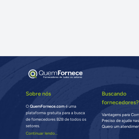
Sobre nós
Buscando
fornecedores?
O
QuemFornece.com
é uma
plataforma gratuita para a busca
Vantagens para Co
de fornecedores B2B de todos os
Preciso de ajuda na
setores.
Quero um atendimen
Continuar lendo...