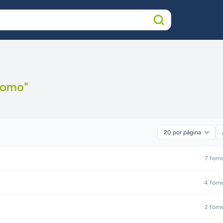
romo
"
7
forn
4
forn
2
forn