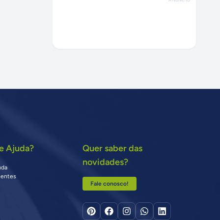
e Ajuda?
Quer saber das
novidades?
uda
uentes
Fale conosco!