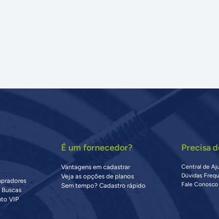
É um fornecedor?
Precisa d
Vantagens em cadastrar
Central de Aj
Dúvidas Freq
Veja as opções de planos
mpradores
Fale Conosco
Sem tempo? Cadastro rápido
s Buscas
to VIP