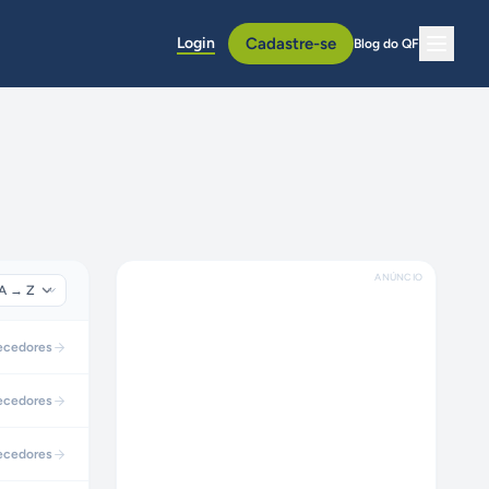
Login
Cadastre-se
Blog do QF
ANÚNCIO
ecedores
ecedores
ecedores