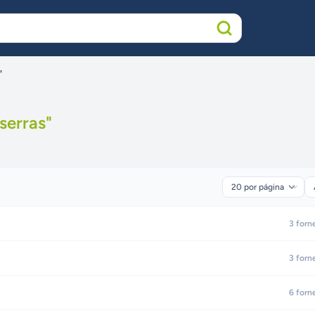
"
serras
"
3
forn
3
forn
6
forn