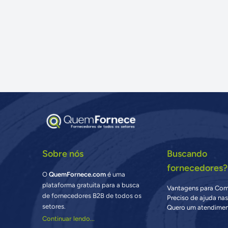
Sobre nós
Buscando
fornecedores?
O
QuemFornece.com
é uma
plataforma gratuita para a busca
Vantagens para Co
de fornecedores B2B de todos os
Preciso de ajuda na
setores.
Quero um atendimen
Continuar lendo...