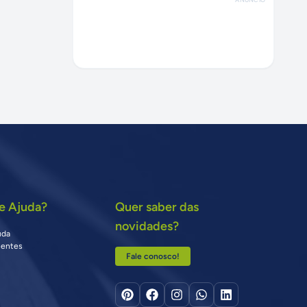
e Ajuda?
Quer saber das
novidades?
uda
uentes
Fale conosco!