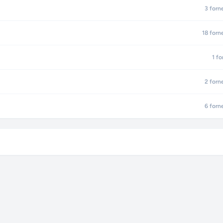
3
forn
18
forn
1
fo
2
forn
6
forn