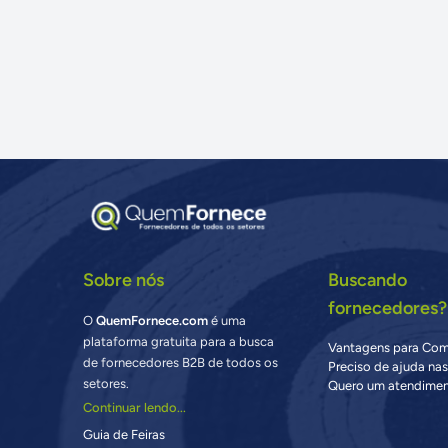
Sobre nós
Buscando
fornecedores?
O
QuemFornece.com
é uma
plataforma gratuita para a busca
Vantagens para Co
de fornecedores B2B de todos os
Preciso de ajuda na
setores.
Quero um atendimen
Continuar lendo...
Guia de Feiras