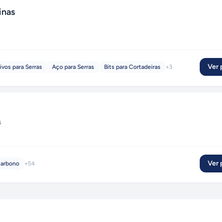
inas
Ver p
ivos para Serras
Aço para Serras
Bits para Cortadeiras
+
3
s
Ver p
arbono
+
54