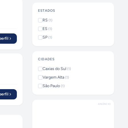
ESTADOS
RS
(
1
)
ES
(
1
)
SP
(
1
)
erfil
CIDADES
Caxias do Sul
(
1
)
Vargem Alta
(
1
)
São Paulo
(
1
)
erfil
ANÚNCIO