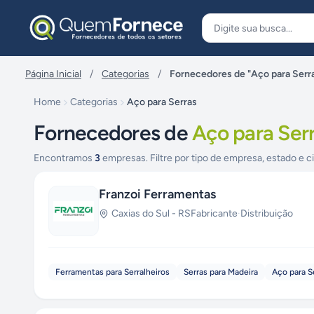
Pular para o conteúdo
Página Inicial
/
Categorias
/
Fornecedores de "Aço para Serr
Home
Categorias
Aço para Serras
Fornecedores de
Aço para Ser
Encontramos
3
empresas. Filtre por tipo de empresa, estado e c
Franzoi Ferramentas
Caxias do Sul
-
RS
Fabricante
·
Distribuição
Ferramentas para Serralheiros
Serras para Madeira
Aço para S