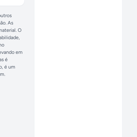
outros
são. As
aterial. O
bilidade,
no
 levando em
as é
o, é um
em.