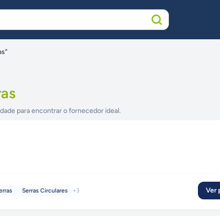
as"
ras
idade para encontrar o fornecedor ideal.
Ver p
erras
Serras Circulares
+
3