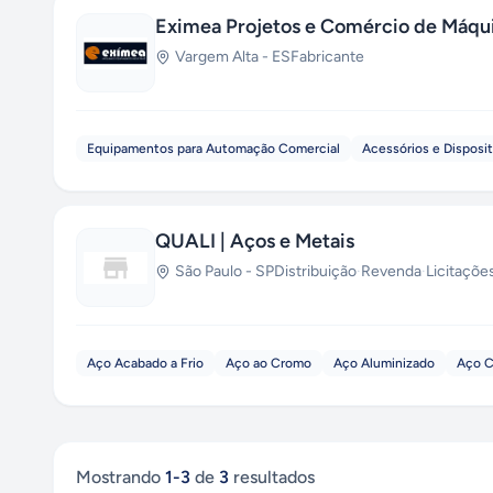
Eximea Projetos e Comércio de Máqu
Vargem Alta
-
ES
Fabricante
Equipamentos para Automação Comercial
Acessórios e Disposit
QUALI | Aços e Metais
São Paulo
-
SP
Distribuição
·
Revenda
·
Licitaçõe
Aço Acabado a Frio
Aço ao Cromo
Aço Aluminizado
Aço C
Mostrando
1
-
3
de
3
resultados