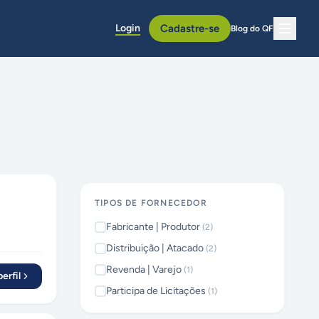
Login
Cadastre-se
Blog do QF
TIPOS DE FORNECEDOR
Fabricante | Produtor
(
2
)
Distribuição | Atacado
(
2
)
Revenda | Varejo
(
1
)
erfil
Participa de Licitações
(
1
)