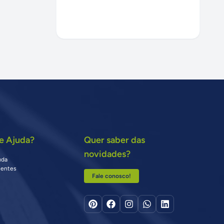
e Ajuda?
Quer saber das
novidades?
uda
uentes
Fale conosco!