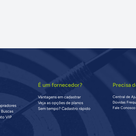
É um fornecedor?
Precisa d
Vantagens em cadastrar
Central de Aj
Dúvidas Freq
Veja as opções de planos
mpradores
Fale Conosco
Sem tempo? Cadastro rápido
s Buscas
to VIP