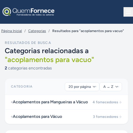
Pular para o conteúdo
Página Inicial
/
Categorias
/
Resultados para "acoplamentos para vacuo"
RESULTADOS DE BUSCA
Categorias relacionadas a
"
acoplamentos para vacuo
"
2
categorias encontradas
CATEGORIA
Acoplamentos para Mangueiras a Vácuo
4
fornecedores
Acoplamentos para Vácuo
3
fornecedores