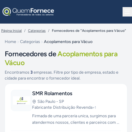
Pular para o conteúdo
Página Inicial
/
Categorias
/
Fornecedores de "Acoplamentos para Vácuo"
Home
Categorias
Acoplamentos para Vácuo
Fornecedores de
Acoplamentos para
Vácuo
Encontramos
3
empresas. Filtre por tipo de empresa, estado e
cidade para encontrar o fornecedor ideal.
SMR Rolamentos
São Paulo
-
SP
Fabricante
·
Distribuição
·
Revenda
+
1
Firmada de uma parceria unica, surgimos para
atendermos nossos, clientes e parceiros com o
que há de mais avançado, com tecnologia de