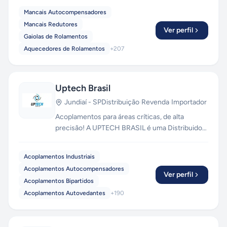
ponta. Mais de 40 anos de experiência para
Mancais Autocompensadores
promover maior qualidade no mercado de peças
Mancais Redutores
de reposição para a industria.
Ver perfil
Gaiolas de Rolamentos
Aquecedores de Rolamentos
+
207
Uptech Brasil
Jundiaí
-
SP
Distribuição
·
Revenda
·
Importador
Acoplamentos para áreas críticas, de alta
precisão! A UPTECH BRASIL é uma Distribuidora
Autorizada de Acoplamentos, Terminais
Rotulares e Rolamentos Lineares. Mantemos em
Acoplamentos Industriais
estoque grande, com disponibilidade de envio
Acoplamentos Autocompensadores
via aéreo, transportadoras, moto-express,
Ver perfil
Acoplamentos Bipartidos
correios e retirada em loja física! Temos
Acoplamentos Autovedantes
+
190
produtos importados e nacionais, com garantia
de originalidade do fabricante.