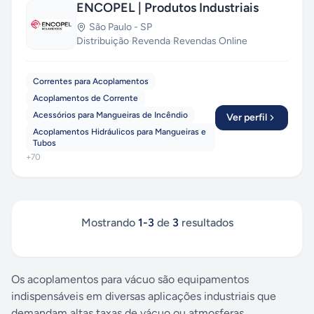
ENCOPEL | Produtos Industriais
São Paulo
-
SP
Distribuição
·
Revenda
·
Revendas Online
Correntes para Acoplamentos
Acoplamentos de Corrente
Acessórios para Mangueiras de Incêndio
Ver perfil
Acoplamentos Hidráulicos para Mangueiras e
Tubos
+
70
Mostrando
1
-
3
de
3
resultados
Os acoplamentos para vácuo são equipamentos
indispensáveis em diversas aplicações industriais que
demandam altas taxas de vácuo ou atmosferas