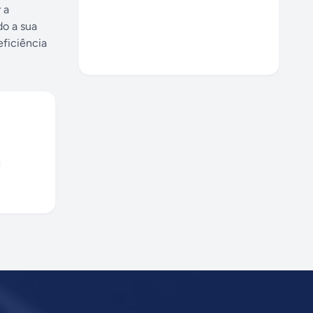
 a
do a sua
eficiência