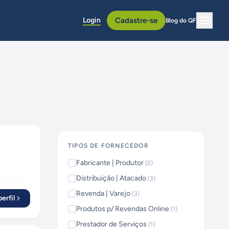
Login
Cadastre-se
Blog do QF
TIPOS DE FORNECEDOR
Fabricante | Produtor
(
2
)
Distribuição | Atacado
(
3
)
Revenda | Varejo
(
3
)
erfil
Produtos p/ Revendas Online
(
1
)
Prestador de Serviços
(
1
)