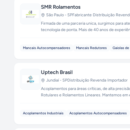
SMR Rolamentos
São Paulo
-
SP
Fabricante
·
Distribuição
·
Revend
Firmada de uma parceria unica, surgimos para at
tecnologia de ponta. Mais de 40 anos de experiê
industria.
Mancais Autocompensadores
Mancais Redutores
Gaiolas de
Uptech Brasil
Jundiaí
-
SP
Distribuição
·
Revenda
·
Importador
Acoplamentos para áreas críticas, de alta precisão! A UPTECH BRASIL é uma Distribuidora Autorizada de Acoplamentos, Term
Rotulares e Rolamentos Lineares. Mantemos em es
express, co
Acoplamentos Industriais
Acoplamentos Autocompensadores