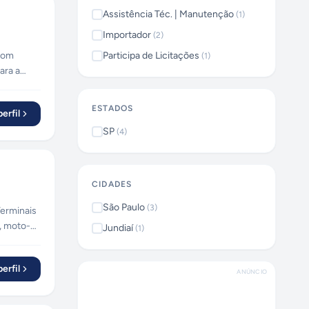
Assistência Téc. | Manutenção
(
1
)
Importador
(
2
)
 com
Participa de Licitações
(
1
)
ara a
ESTADOS
erfil
SP
(
4
)
CIDADES
São Paulo
(
3
)
, moto-
Jundiaí
(
1
)
ricante.
erfil
ANÚNCIO