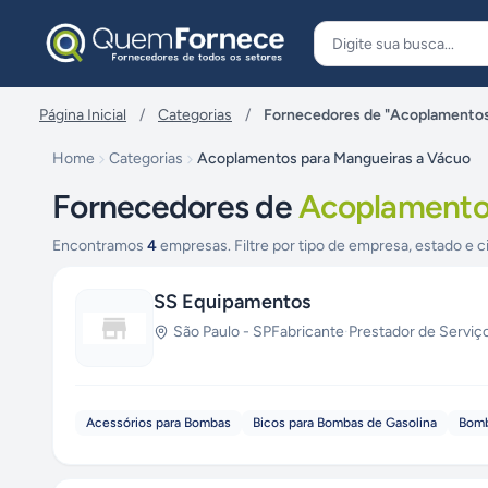
Pular para o conteúdo
Página Inicial
/
Categorias
/
Fornecedores de "Acoplamentos
Home
Categorias
Acoplamentos para Mangueiras a Vácuo
Fornecedores de
Acoplamentos
Encontramos
4
empresas. Filtre por tipo de empresa, estado e c
SS Equipamentos
São Paulo
-
SP
Fabricante
·
Prestador de Serviç
Acessórios para Bombas
Bicos para Bombas de Gasolina
Bomb