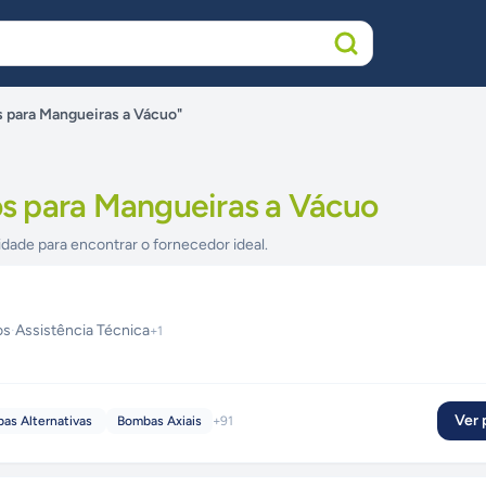
 para Mangueiras a Vácuo"
 para Mangueiras a Vácuo
idade para encontrar o fornecedor ideal.
os
·
Assistência Técnica
+
1
Ver p
as Alternativas
Bombas Axiais
+
91