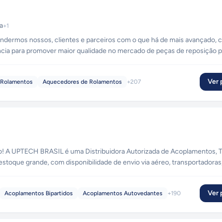
a
+
1
endermos nossos, clientes e parceiros com o que há de mais avançado,
ncia para promover maior qualidade no mercado de peças de reposição p
Ver p
 Rolamentos
Aquecedores de Rolamentos
+
207
inais
toque grande, com disponibilidade de envio via aéreo, transportadoras
rreios e retirada em loja física! Temos produtos importados e nacionais, com garantia de originalidade do fab
Ver p
Acoplamentos Bipartidos
Acoplamentos Autovedantes
+
190