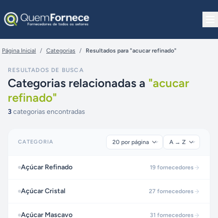
Pular para o conteúdo
Página Inicial
/
Categorias
/
Resultados para "acucar refinado"
RESULTADOS DE BUSCA
Categorias relacionadas a
"
acucar
refinado
"
3
categorias encontradas
CATEGORIA
Açúcar Refinado
19
fornecedores
Açúcar Cristal
27
fornecedores
Açúcar Mascavo
31
fornecedores