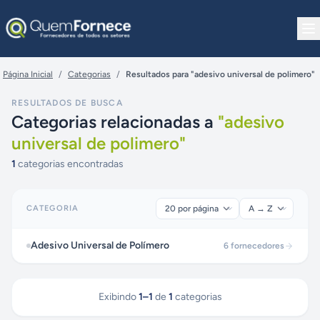
Pular para o conteúdo
Página Inicial
/
Categorias
/
Resultados para "adesivo universal de polimero"
RESULTADOS DE BUSCA
Categorias relacionadas a
"
adesivo
universal de polimero
"
1
categorias encontradas
CATEGORIA
Adesivo Universal de Polímero
6
fornecedores
Exibindo
1
–
1
de
1
categorias