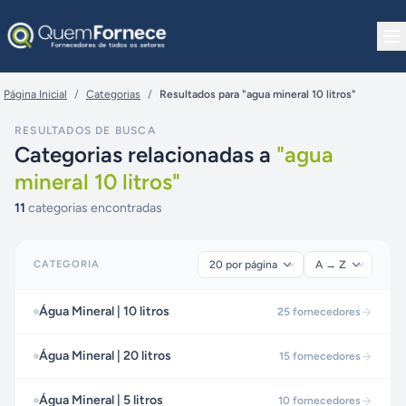
Pular para o conteúdo
Página Inicial
/
Categorias
/
Resultados para "agua mineral 10 litros"
RESULTADOS DE BUSCA
Categorias relacionadas a
"
agua
mineral 10 litros
"
11
categorias encontradas
CATEGORIA
Água Mineral | 10 litros
25
fornecedores
Água Mineral | 20 litros
15
fornecedores
Água Mineral | 5 litros
10
fornecedores