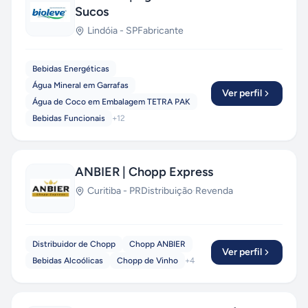
Sucos
Lindóia
-
SP
Fabricante
Bebidas Energéticas
Água Mineral em Garrafas
Ver perfil
Água de Coco em Embalagem TETRA PAK
Bebidas Funcionais
+
12
ANBIER | Chopp Express
Curitiba
-
PR
Distribuição
·
Revenda
Distribuidor de Chopp
Chopp ANBIER
Ver perfil
Bebidas Alcoólicas
Chopp de Vinho
+
4