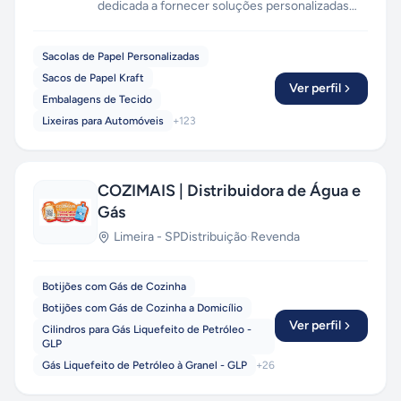
dedicada a fornecer soluções personalizadas
em brindes corporativos e em serviços de corte
e impressão. Com um compromisso inabalável
Sacolas de Papel Personalizadas
com a qualidade e a satisfação do cliente, nossa
Sacos de Papel Kraft
empresa se destaca no mercado como uma
Ver perfil
Embalagens de Tecido
escolha confiável para atender às necessidades
Lixeiras para Automóveis
+
123
distintas de organizações de todos os portes.
COZIMAIS | Distribuidora de Água e
Gás
Limeira
-
SP
Distribuição
·
Revenda
Botijões com Gás de Cozinha
Botijões com Gás de Cozinha a Domicílio
Ver perfil
Cilindros para Gás Liquefeito de Petróleo -
GLP
Gás Liquefeito de Petróleo à Granel - GLP
+
26