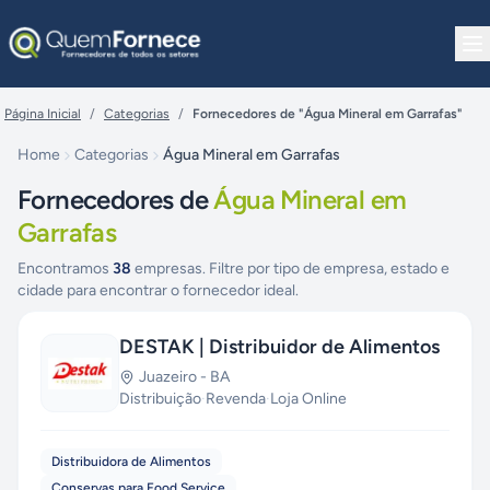
Pular para o conteúdo
Página Inicial
/
Categorias
/
Fornecedores de "Água Mineral em Garrafas"
Home
Categorias
Água Mineral em Garrafas
Fornecedores de
Água Mineral em
Garrafas
Encontramos
38
empresas. Filtre por tipo de empresa, estado e
cidade para encontrar o fornecedor ideal.
DESTAK | Distribuidor de Alimentos
Juazeiro
-
BA
Distribuição
·
Revenda
·
Loja Online
Distribuidora de Alimentos
Conservas para Food Service