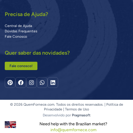
Precisa de Ajuda?
Central de Ajuda
Dúvidas Frequentes
Fale Conosco
Quer saber das novidades?
Fale conosco!
© 2026 QuemFornece.com. Todos os direitos reservados. |
Política de
Privacidade
|
Termos de Uso
Desenvolvido por
Pragmasoft
Need help with the Brazilian market?
info@quemfornece.com