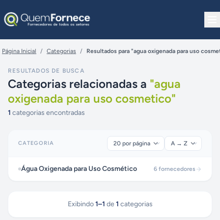
Pular para o conteúdo
Página Inicial
/
Categorias
/
Resultados para "agua oxigenada para uso cosme
RESULTADOS DE BUSCA
Categorias relacionadas a
"
agua
oxigenada para uso cosmetico
"
1
categorias encontradas
CATEGORIA
Água Oxigenada para Uso Cosmético
6
fornecedores
Exibindo
1
–
1
de
1
categorias