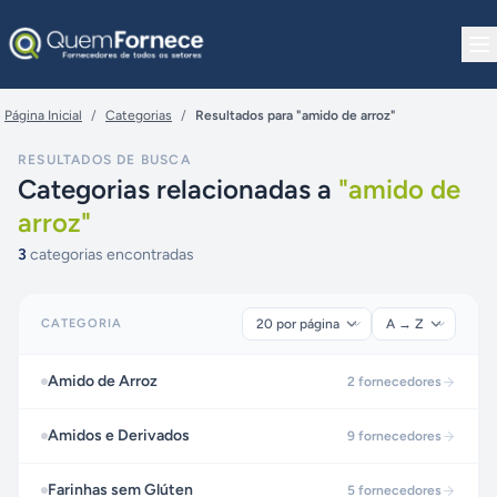
Pular para o conteúdo
Página Inicial
/
Categorias
/
Resultados para "amido de arroz"
RESULTADOS DE BUSCA
Categorias relacionadas a
"
amido de
arroz
"
3
categorias encontradas
CATEGORIA
Amido de Arroz
2
fornecedores
Amidos e Derivados
9
fornecedores
Farinhas sem Glúten
5
fornecedores