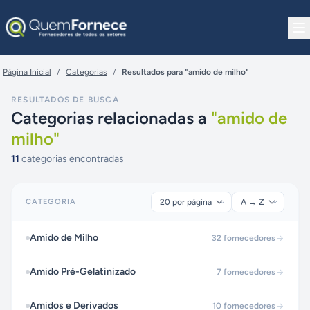
Pular para o conteúdo
Página Inicial
/
Categorias
/
Resultados para "amido de milho"
RESULTADOS DE BUSCA
Categorias relacionadas a
"
amido de
milho
"
11
categorias encontradas
CATEGORIA
Amido de Milho
32
fornecedores
Amido Pré-Gelatinizado
7
fornecedores
Amidos e Derivados
10
fornecedores