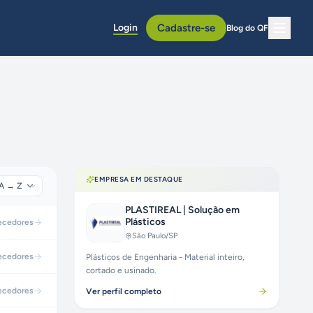
Login
Cadastre-se
Blog do QF
EMPRESA EM DESTAQUE
PLASTIREAL | Solução em
Plásticos
ecedores
São Paulo
/SP
ecedores
Plásticos de Engenharia - Material inteiro,
cortado e usinado.
ecedores
Ver perfil completo