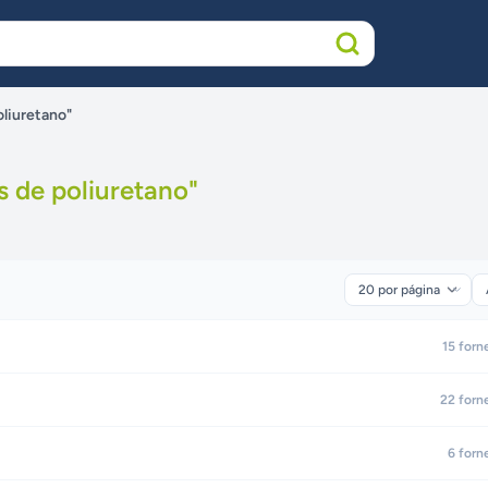
oliuretano"
s de poliuretano
"
15
forn
22
forn
6
forn