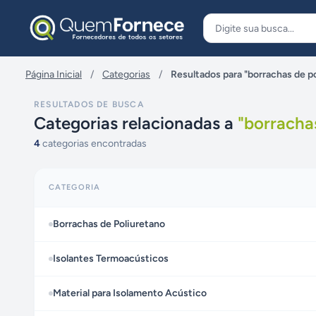
Pular para o conteúdo
Página Inicial
/
Categorias
/
Resultados para "borrachas de p
RESULTADOS DE BUSCA
Categorias relacionadas a
"
borracha
4
categorias encontradas
CATEGORIA
Borrachas de Poliuretano
Isolantes Termoacústicos
Material para Isolamento Acústico