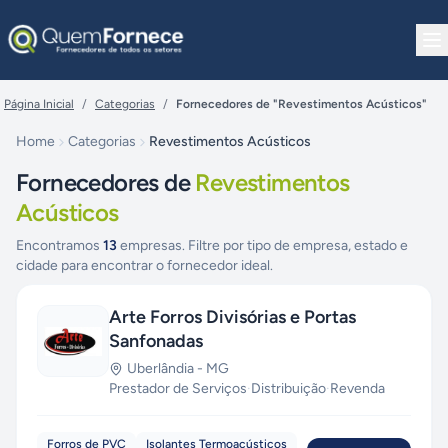
Pular para o conteúdo
Página Inicial
/
Categorias
/
Fornecedores de "Revestimentos Acústicos"
Home
Categorias
Revestimentos Acústicos
Fornecedores de
Revestimentos
Acústicos
Encontramos
13
empresas. Filtre por tipo de empresa, estado e
cidade para encontrar o fornecedor ideal.
Arte Forros Divisórias e Portas
Sanfonadas
Uberlândia
-
MG
Prestador de Serviços
·
Distribuição
·
Revenda
Forros de PVC
Isolantes Termoacústicos