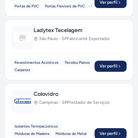
Ver perfil
Portas de PVC
Portas Flexíveis de PVC
+
7
Ladytex Tecelagem
São Paulo
-
SP
Fabricante
·
Exportador
Revestimentos Acústicos
Tecidos Planos
Ver perfil
Carpetes
Colovidro
Campinas
-
SP
Prestador de Serviços
Isolantes Termoacústicos
Ver perfil
Molduras de Madeira
Molduras de Metal