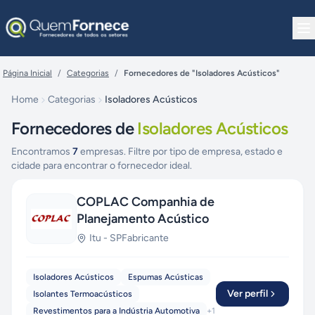
Pular para o conteúdo
Página Inicial
/
Categorias
/
Fornecedores de "Isoladores Acústicos"
Home
Categorias
Isoladores Acústicos
Fornecedores de
Isoladores Acústicos
Encontramos
7
empresas. Filtre por tipo de empresa, estado e
cidade para encontrar o fornecedor ideal.
COPLAC Companhia de
Planejamento Acústico
Itu
-
SP
Fabricante
Isoladores Acústicos
Espumas Acústicas
Ver perfil
Isolantes Termoacústicos
Revestimentos para a Indústria Automotiva
+
1