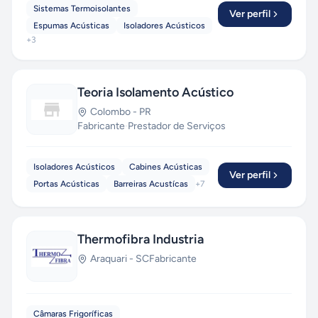
Sistemas Termoisolantes
Ver perfil
Espumas Acústicas
Isoladores Acústicos
+
3
Teoria Isolamento Acústico
Colombo
-
PR
Fabricante
·
Prestador de Serviços
Isoladores Acústicos
Cabines Acústicas
Ver perfil
Portas Acústicas
Barreiras Acustícas
+
7
Thermofibra Industria
Araquari
-
SC
Fabricante
Câmaras Frigoríficas