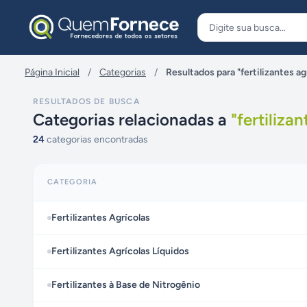
Pular para o conteúdo
Página Inicial
/
Categorias
/
Resultados para "fertilizantes ag
RESULTADOS DE BUSCA
Categorias relacionadas a
"
fertiliza
24
categorias encontradas
CATEGORIA
Fertilizantes Agrícolas
Fertilizantes Agrícolas Líquidos
Fertilizantes à Base de Nitrogênio