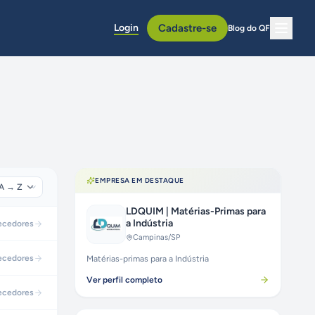
Login
Cadastre-se
Blog do QF
EMPRESA EM DESTAQUE
LDQUIM | Matérias-Primas para
a Indústria
ecedores
Campinas
/SP
ecedores
Matérias-primas para a Indústria
Ver perfil completo
ecedores