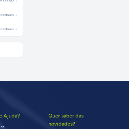
rnecedor
ecedores
ecedores
e Ajuda?
Quer saber das
novidades?
uda