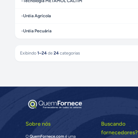
Tecnologia METAMOL CALTIM
Uréia Agrícola
Uréia Pecuária
Exibindo
1
–
24
de
24
categorias
Sobre nós
Buscando
fornecedores?
O
QuemFornece.com
é uma