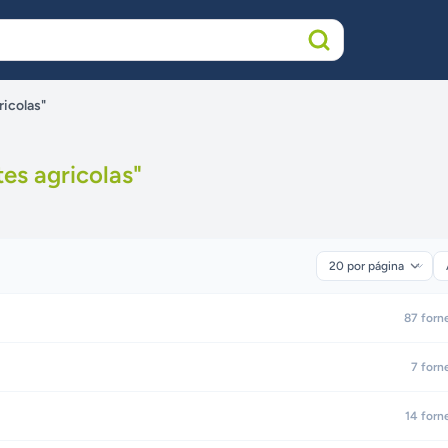
ricolas"
ntes agricolas
"
87
forn
7
forn
14
forn