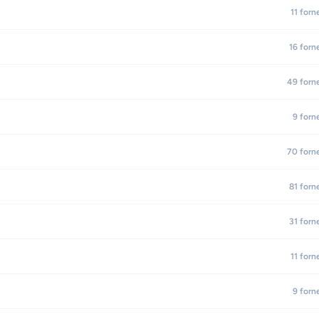
11
forn
16
forn
49
forn
9
forn
70
forn
81
forn
31
forn
11
forn
9
forn