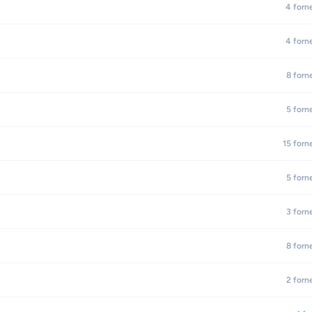
4
forn
4
forn
8
forn
5
forn
15
forn
5
forn
3
forn
8
forn
2
forn