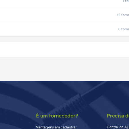
1
fo
15
forn
8
forn
É um fornecedor?
Precisa d
Vantagens em cadastrar
Central de Aj