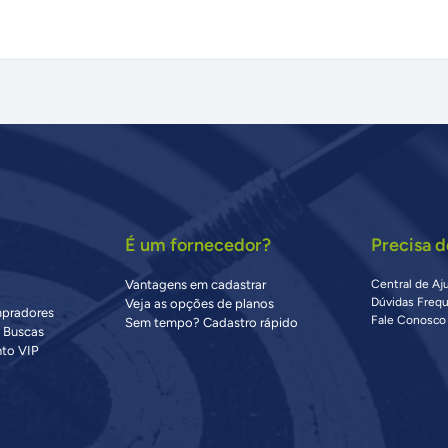
É um fornecedor?
Precisa d
Vantagens em cadastrar
Central de Aj
Dúvidas Freq
Veja as opções de planos
mpradores
Fale Conosco
Sem tempo? Cadastro rápido
s Buscas
to VIP