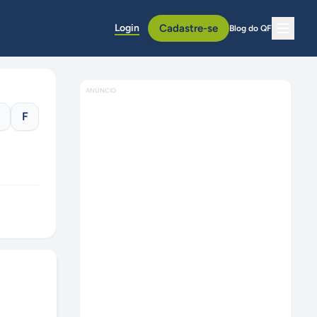
Login
Cadastre-se
Blog do QF
ANÚNCIO
F