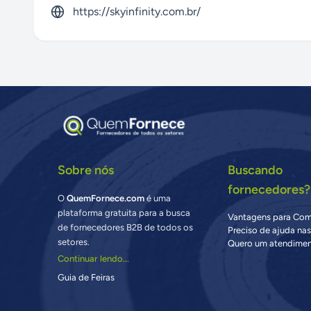
https://skyinfinity.com.br/
Sobre nós
Buscando
fornecedores?
O
QuemFornece.com
é uma
plataforma gratuita para a busca
Vantagens para Co
de fornecedores B2B de todos os
Preciso de ajuda na
setores.
Quero um atendimen
Continuar lendo...
Guia de Feiras