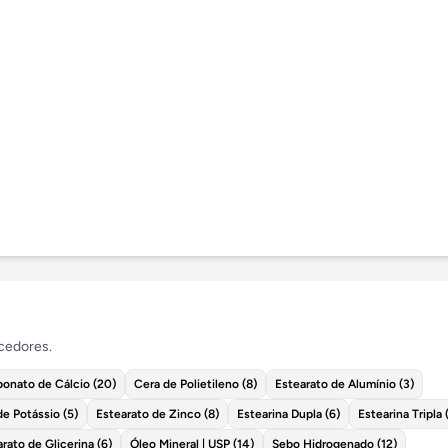
ecedores.
bonato de Cálcio
(
20
)
Cera de Polietileno
(
8
)
Estearato de Alumínio
(
3
)
de Potássio
(
5
)
Estearato de Zinco
(
8
)
Estearina Dupla
(
6
)
Estearina Tripla
ato de Glicerina
(
6
)
Óleo Mineral | USP
(
14
)
Sebo Hidrogenado
(
12
)