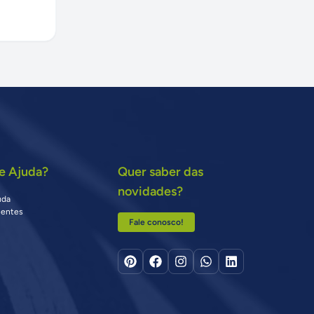
e Ajuda?
Quer saber das
novidades?
uda
uentes
Fale conosco!