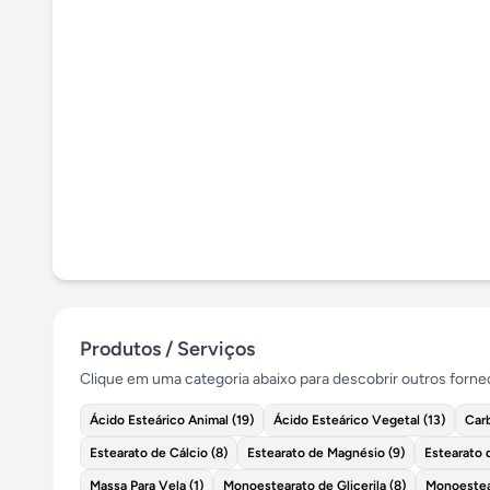
Produtos / Serviços
Clique em uma categoria abaixo para descobrir outros forn
Ácido Esteárico Animal
(
19
)
Ácido Esteárico Vegetal
(
13
)
Car
Estearato de Cálcio
(
8
)
Estearato de Magnésio
(
9
)
Estearato 
Massa Para Vela
(
1
)
Monoestearato de Glicerila
(
8
)
Monoestear