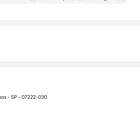
hos
-
SP
-
07222-030