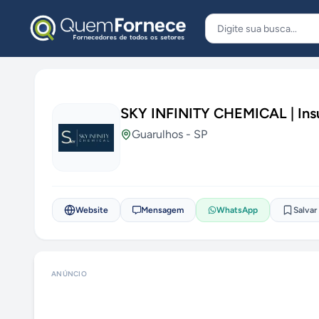
Pular para o conteúdo
SKY INFINITY CHEMICAL | In
Guarulhos
-
SP
Website
Mensagem
WhatsApp
Salvar
ANÚNCIO