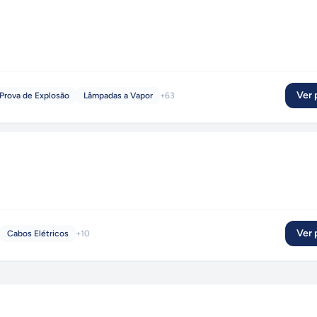
Ver p
Prova de Explosão
Lâmpadas a Vapor
+
63
Ver p
Cabos Elétricos
+
10