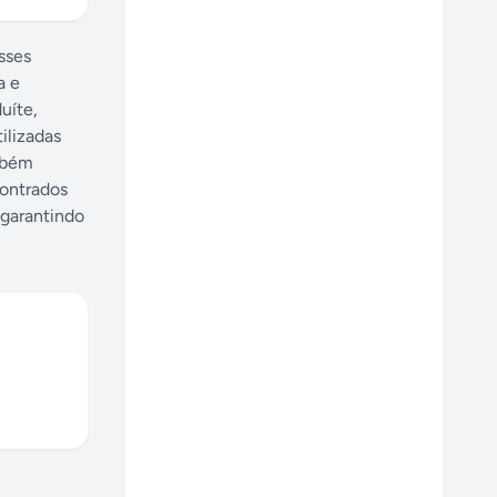
sses
a e
uíte,
ilizadas
ambém
contrados
 garantindo