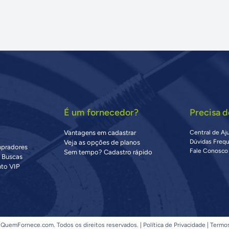
É um fornecedor?
Precisa d
Vantagens em cadastrar
Central de Aj
Dúvidas Freq
Veja as opções de planos
mpradores
Fale Conosco
Sem tempo? Cadastro rápido
s Buscas
to VIP
QuemFornece.com. Todos os direitos reservados. |
Política de Privacidade
|
Termo