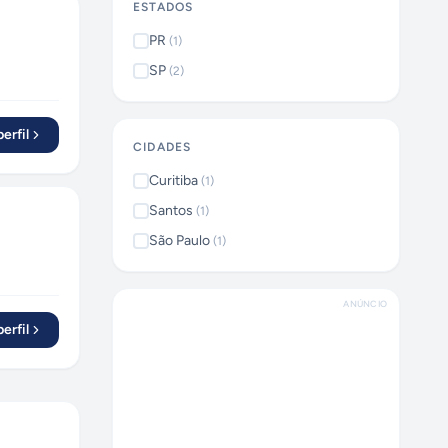
ESTADOS
PR
(
1
)
SP
(
2
)
erfil
CIDADES
Curitiba
(
1
)
Santos
(
1
)
São Paulo
(
1
)
ANÚNCIO
erfil