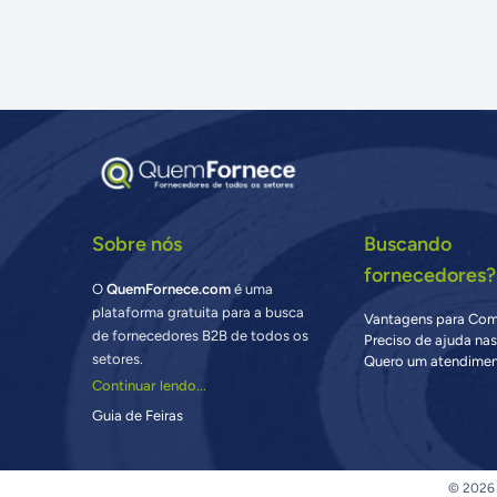
Sobre nós
Buscando
fornecedores?
O
QuemFornece.com
é uma
plataforma gratuita para a busca
Vantagens para Co
de fornecedores B2B de todos os
Preciso de ajuda na
setores.
Quero um atendimen
Continuar lendo...
Guia de Feiras
© 2026 