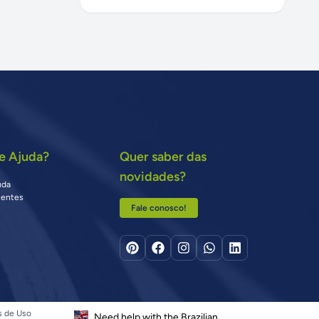
e Ajuda?
Quer saber das
novidades?
uda
uentes
Fale conosco!
s de Uso
Need help with the Brazilian