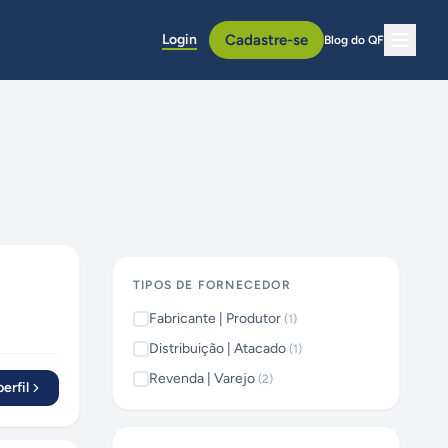
Login
Cadastre-se
Blog do QF
TIPOS DE FORNECEDOR
Fabricante | Produtor
(
1
)
Distribuição | Atacado
(
1
)
Revenda | Varejo
(
2
)
erfil